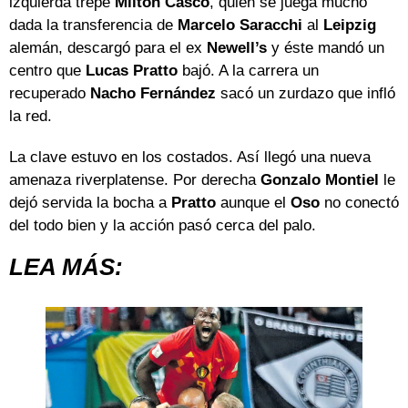
izquierda trepe
Milton
Casco
, quien se juega mucho
dada la transferencia de
Marcelo
Saracchi
al
Leipzig
alemán, descargó para el ex
Newell’s
y éste mandó un
centro que
Lucas
Pratto
bajó. A la carrera un
recuperado
Nacho Fernández
sacó un zurdazo que infló
la red.
La clave estuvo en los costados. Así llegó una nueva
amenaza riverplatense. Por derecha
Gonzalo Montiel
le
dejó servida la bocha a
Pratto
aunque el
Oso
no conectó
del todo bien y la acción pasó cerca del palo.
LEA MÁS: