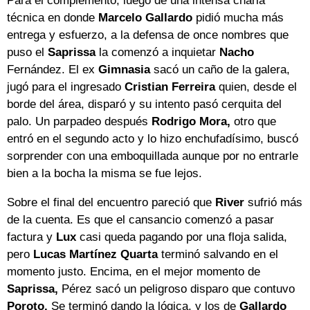
Para el complemento, luego de una intensa charla
técnica en donde
Marcelo Gallardo
pidió mucha más
entrega y esfuerzo, a la defensa de once nombres que
puso el
Saprissa
la comenzó a inquietar
Nacho
Fernández. El ex
Gimnasia
sacó un caño de la galera,
jugó para el ingresado
Cristian Ferreira
quien, desde el
borde del área, disparó y su intento pasó cerquita del
palo. Un parpadeo después
Rodrigo Mora,
otro que
entró en el segundo acto y lo hizo enchufadísimo, buscó
sorprender con una emboquillada aunque por no entrarle
bien a la bocha la misma se fue lejos.
Sobre el final del encuentro pareció que
River
sufrió más
de la cuenta. Es que el cansancio comenzó a pasar
factura y
Lux
casi queda pagando por una floja salida,
pero
Lucas Martínez Quarta
terminó salvando en el
momento justo. Encima, en el mejor momento de
Saprissa,
Pérez sacó un peligroso disparo que contuvo
Poroto.
Se terminó dando la lógica, y los de
Gallardo