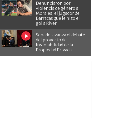
Denunciaron por
violencia de género a
Morales, el jugador de
Barracas que le hizo el
gol a River
Senado: avanza el debate
del proyecto de
Inviolabilidad de la
Propiedad Privada