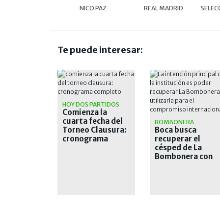
NICO PAZ
REAL MADRID
SELEC
Te puede interesar:
HOY DOS PARTIDOS
Comienza la
cuarta fecha del
BOMBONERA
Torneo Clausura:
Boca busca
cronograma
recuperar el
completo
césped de La
Bombonera con
lámparas de calo
tras las intensas
lluvias