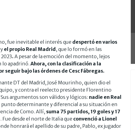
.
o, fue inevitable el interés que
despertó en varios
 y
el propio Real Madrid
, que lo formó en las
n 2023
.
A pesar de la emoción del momento, lejos
 lo apadrinó.
Ahora, con la clasificación a la
r seguir bajo las órdenes de Cesc Fábregas.
amante DT del Madrid, José Mourinho, quien dio el
equipo, y contra el reelecto presidente Florentino
. Sus argumentos son válidos y lógicos:
nadie en Real
 punto determinante y diferencial a su situación en
rencia de Como. Allí,
suma 75 partidos, 19 goles y 17
 Fue desde el norte de Italia que
convenció a Lionel
onde honrará el apellido de su padre, Pablo, ex jugador