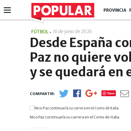
PROVINCIA
16 de junio de 2026
- 13:06
FÚTBOL
Desde España co
Paz no quiere vo
y se quedará en 
Save
Nico Paz continuaría su carrera en el Como de Italia.