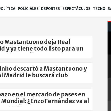
POLÍTICA
POLICIALES
DEPORTES
ESPECTÁCULOS
TECNO
S
o Mastantuono deja Real
d y ya tiene todo listo para un
amo en Italia
nho descartó a Mastantuono y
al Madrid le buscará club
zo en el mercado de pases en
 Mundial: ¿Enzo Fernández va al
Madrid?