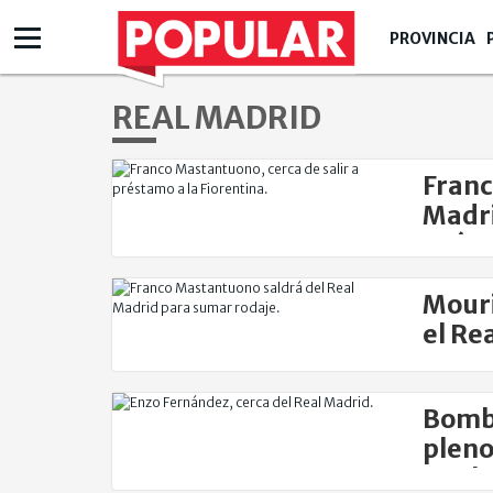
PROVINCIA
REAL MADRID
Franc
Madri
prést
Mouri
el Re
Bomba
pleno
Real 