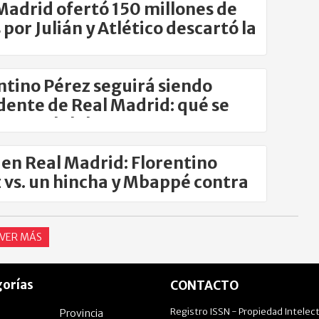
Madrid ofertó 150 millones de
 por Julián y Atlético descartó la
ce
ntino Pérez seguirá siendo
dente de Real Madrid: qué se
 para el club
s en Real Madrid: Florentino
 vs. un hincha y Mbappé contra
loa
VER MÁS
orías
CONTACTO
Registro ISSN - Propiedad Intelect
Provincia