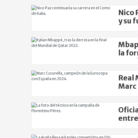
Nico 
y su 
Mbapp
la fo
Mund
Real 
Marc 
Ofici
entre