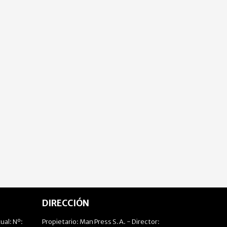
DIRECCIÓN
ual: Nº:
Propietario: Man Press S.A. - Director: