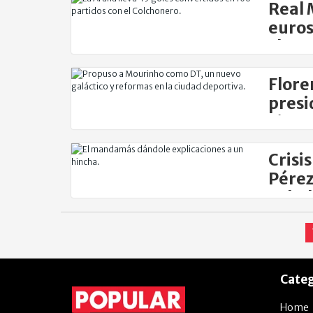
Real 
euros
chan
Flore
presi
viene
Crisi
Pérez
Arbe
Categ
Home