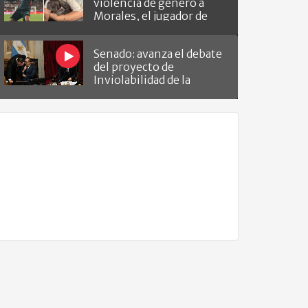
violencia de género a
Morales, el jugador de
Barracas que le hizo el
gol a River
Senado: avanza el debate
del proyecto de
Inviolabilidad de la
Propiedad Privada