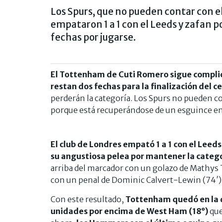
Los Spurs, que no pueden contar con e
empataron 1 a 1 con el Leeds y zafan p
fechas por jugarse.
El Tottenham de Cuti Romero sigue complic
restan dos fechas para la finalización del 
perderán la categoría. Los Spurs no pueden co
porque está recuperándose de un esguince en 
El club de Londres empató 1 a 1 con el Leed
su angustiosa pelea por mantener la categ
arriba del marcador con un golazo de Mathys Te
con un penal de Dominic Calvert-Lewin (74′)
Con este resultado,
Tottenham quedó en la 
unidades por encima de West Ham (18°)
que