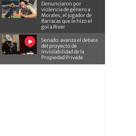
Denunciaron por
violencia de género a
Morales, el jugador de
Barracas que le hizo el
gol a River
Senado: avanza el debate
del proyecto de
Inviolabilidad de la
Propiedad Privada