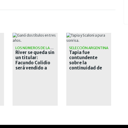
LOS NÚMEROS DE LA OPERACIÓN
SELECCIÓN ARGENTINA
River se queda sin
Tapia fue
un titular:
contundente
Facundo Colidio
sobre la
será vendido a
continuidad de
Vasco da Gama
Scaloni: "Es mi
plan A, B y C"