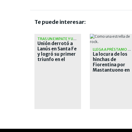
Te puede interesar:
TRAS UN EMPATE Y UNA CAÍDA
Unión derrotó a
Lanús en Santa Fe
LLEGA A PRÉSTAMO POR UN AÑO
y logró su primer
La locura de los
triunfo en el
hinchas de
Torneo Clausura
Fiorentina por
Mastantuono en
su arribo al club