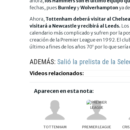
ahora,
los Hammers son el último equipo q
fechas, pues
Burnley
y
Wolverhampton
ya de
Ahora,
Tottenham deberá visitar al Chelsea
visitará a Newcastle y recibirá al Leeds.
Los
calendario más complicado y sufren por la pos
creación de la Premier League en 1992. El cl
último a fines de los años 70' por lo que sería
ADEMÁS:
Salió la prelista de la Se
Videos relacionados:
Aparecen en esta nota:
TOTTENHAM
PREMIER LEAGUE
CRI