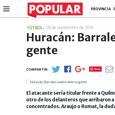
PROVINCIA
08 de septiembre de 2016
- 11:09
FÚTBOL
Huracán: Barrale
gente
Save
El atacante sería titular frente a Quil
otro de los delanteros que arribaron a 
concentrados. Araujo o Romat, la duda