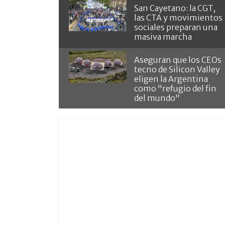
San Cayetano: la CGT,
las CTA y movimientos
sociales preparan una
masiva marcha
Aseguran que los CEOs
tecno de Silicon Valley
eligen la Argentina
como "refugio del fin
del mundo"