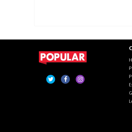
C
P
P
E
G
L