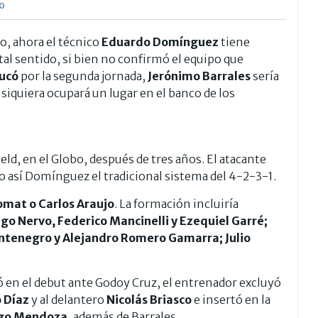
lo
o, ahora el técnico
Eduardo Domínguez
tiene
al sentido, si bien no confirmó el equipo que
ucó
por la segunda jornada,
Jerónimo Barrales
sería
i siquiera ocupará un lugar en el banco de los
field, en el Globo, después de tres años. El atacante
o así Domínguez el tradicional sistema del 4-2-3-1.
omat o Carlos Araujo
. La formación incluiría
go Nervo, Federico Mancinelli y Ezequiel Garré;
ntenegro y Alejandro Romero Gamarra; Julio
ó en el debut ante Godoy Cruz, el entrenador excluyó
 Díaz
y al delantero
Nicolás Briasco
e insertó en la
ego Mendoza
, además de Barrales.