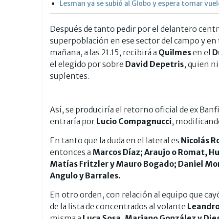
Lesman ya se subió al Globo y espera tomar vue
Después de tanto pedir por el delantero centr
superpoblación en ese sector del campo y en t
mañana, a las 21.15, recibirá a
Quilmes
en el
D
el elegido por sobre
David Depetris
, quien n
suplentes.
Así, se produciría el retorno oficial de ex Ban
entraría por
Lucio Compagnucci
, modificand
En tanto que la duda en el lateral es
Nicolás R
entonces a
Marcos Díaz; Araujo o Romat, Hu
Matías Fritzler y Mauro Bogado; Daniel Mo
Angulo y Barrales.
En otro orden, con relación al equipo que cay
de la lista de concentrados al volante
Leandro
misma a
Luca Sosa, Mariano González y Di