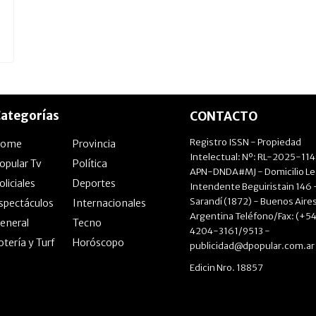
ategorías
CONTACTO
Registro ISSN - Propiedad
Home
Provincia
Intelectual: Nº: RL-2025-11
opular Tv
Política
APN-DNDA#MJ - Domicilio Le
oliciales
Deportes
Intendente Beguiristain 146 
Sarandí (1872) - Buenos Aires
spectáculos
Internacionales
Argentina Teléfono/Fax: (+54
eneral
Tecno
4204-3161/9513 -
otería y Turf
Horóscopo
publicidad@dpopular.com.ar
Edicin Nro. 18857