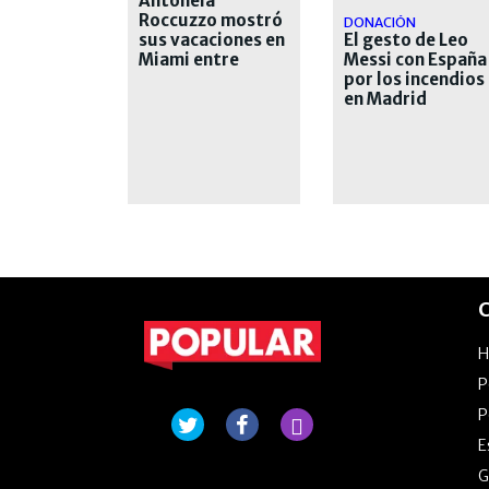
Antonela
Roccuzzo mostró
DONACIÓN
sus vacaciones en
El gesto de Leo
Miami entre
Messi con España
yates, playa y
por los incendios
libros
en Madrid
C
P
P
E
G