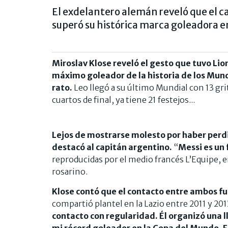
El exdelantero alemán reveló que el c
superó su histórica marca goleadora e
Miroslav Klose reveló el gesto que tuvo Li
máximo goleador de la historia de los Mundi
rato.
Leo llegó a su último Mundial con 13 grito
cuartos de final, ya tiene 21 festejos...
Lejos de mostrarse molesto por haber perdi
destacó al capitán argentino.
“
Messi es un
reproducidas por el medio francés L’Equipe, e
rosarino.
Klose contó que el contacto entre ambos fue
compartió plantel en la Lazio entre 2011 y 201
contacto con regularidad. Él organizó una 
mi récord goleador en la Copa del Mundo. 