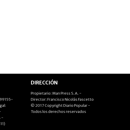
DIRECCIÓN
Propietario: Man Press S.A. -
499155-
Director: Francisco Nicolás Fascetto
gal:
© 2017 Copyright Diario Popular -
-
Todos los derechos reservados
 -
11)