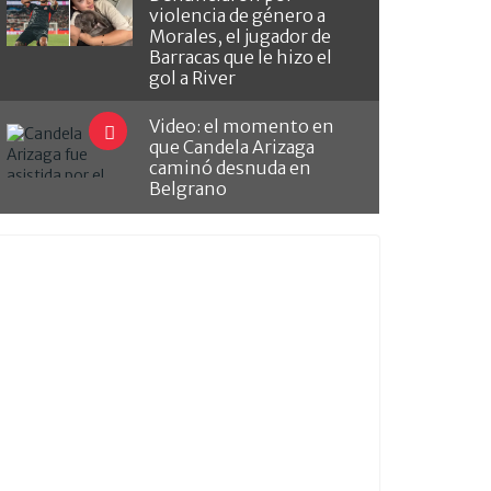
violencia de género a
Morales, el jugador de
Barracas que le hizo el
gol a River
Video: el momento en
que Candela Arizaga
caminó desnuda en
Belgrano