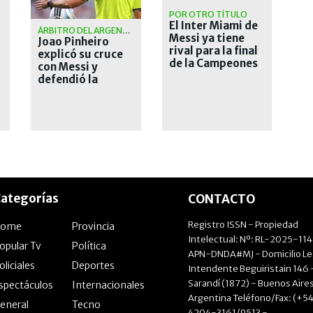
POR OTRO TÍTULO
El Inter Miami de
ÁRBITRO DEL ARGENTINA VS. SUIZA
Messi ya tiene
Joao Pinheiro
rival para la final
explicó su cruce
de la Campeones
con Messi y
Cup 2026
defendió la
expulsión de
Embolo ante
Argentina
ategorías
CONTACTO
Registro ISSN - Propiedad
Home
Provincia
Intelectual: Nº: RL-2025-11
opular Tv
Política
APN-DNDA#MJ - Domicilio Le
oliciales
Deportes
Intendente Beguiristain 146 
Sarandí (1872) - Buenos Aires
spectáculos
Internacionales
Argentina Teléfono/Fax: (+54
eneral
Tecno
4204-3161/9513 -