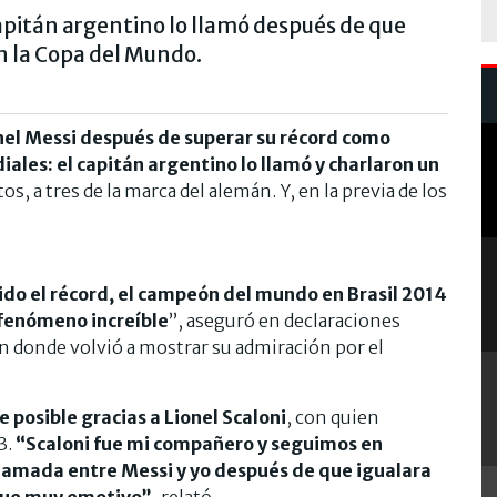
apitán argentino lo llamó después de que
n la Copa del Mundo.
onel Messi después de superar su récord como
ales: el capitán argentino lo llamó y charlaron un
s, a tres de la marca del alemán. Y, en la previa de los
do el récord, el campeón del mundo en Brasil 2014
 fenómeno increíble
”, aseguró en declaraciones
n donde volvió a mostrar su admiración por el
 posible gracias a Lionel Scaloni
, con quien
3.
“Scaloni fue mi compañero y seguimos en
llamada entre Messi y yo después de que igualara
Fue muy emotivo”,
relató.