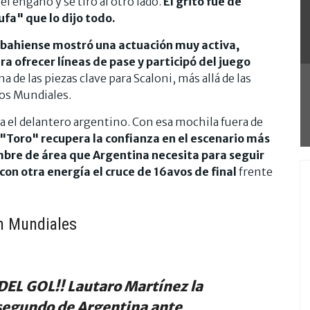
el engaño y se tiró al otro lado.
El grito fue de
fa" que lo dijo todo.
 bahiense mostró una actuación muy activa,
 ofrecer líneas de pase y participó del juego
na de las piezas clave para Scaloni, más allá de las
 los Mundiales.
a el delantero argentino. Con esa mochila fuera de
 "Toro" recupera la confianza en el escenario más
mbre de área que Argentina necesita para seguir
con otra energía el cruce de 16avos de final
frente
en Mundiales
L GOL!! Lautaro Martínez la
 segundo de Argentina ante