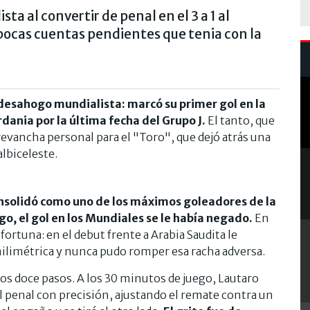
ta al convertir de penal en el 3 a 1 al
 pocas cuentas pendientes que tenia con la
desahogo mundialista: marcó su primer gol en la
ordania por la última fecha del Grupo J.
El tanto, que
 revancha personal para el "Toro", que dejó atrás una
albiceleste.
 consolidó como uno de los máximos goleadores de la
go, el gol en los Mundiales se le había negado.
En
fortuna: en el debut frente a Arabia Saudita le
ilimétrica y nunca pudo romper esa racha adversa.
los doce pasos. A los 30 minutos de juego, Lautaro
l penal con precisión, ajustando el remate contra un