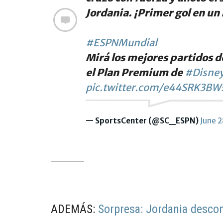
Jordania. ¡Primer gol en un
#ESPNMundial
Mirá los mejores partidos d
el Plan Premium de
#Disney
pic.twitter.com/e44SRK3BW
— SportsCenter (@SC_ESPN)
June 
ADEMÁS:
Sorpresa: Jordania descon