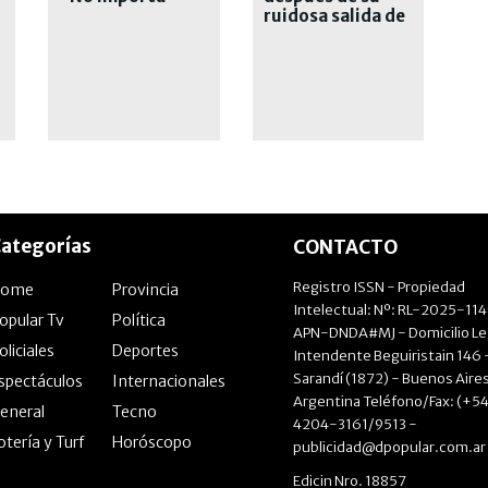
como llega cada
ruidosa salida de
uno"
River
ategorías
CONTACTO
Registro ISSN - Propiedad
Home
Provincia
Intelectual: Nº: RL-2025-11
opular Tv
Política
APN-DNDA#MJ - Domicilio Le
oliciales
Deportes
Intendente Beguiristain 146 
Sarandí (1872) - Buenos Aires
spectáculos
Internacionales
Argentina Teléfono/Fax: (+54
eneral
Tecno
4204-3161/9513 -
otería y Turf
Horóscopo
publicidad@dpopular.com.ar
Edicin Nro. 18857