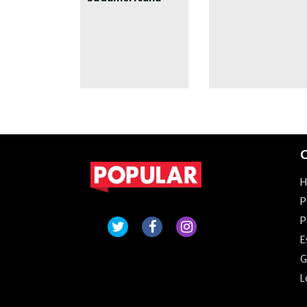
que les traen
malos recuerdos
C
P
P
E
G
L