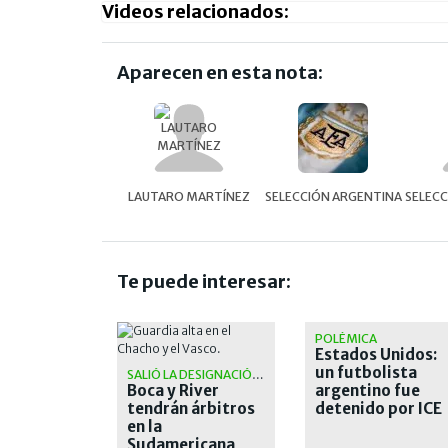
Videos relacionados:
Aparecen en esta nota:
LAUTARO MARTÍNEZ
SELECCIÓN ARGENTINA
SELECC
Te puede interesar:
POLÉMICA
Estados Unidos:
un futbolista
SALIÓ LA DESIGNACIÓN OFICIAL
Boca y River
argentino fue
tendrán árbitros
detenido por ICE
en la
Sudamericana