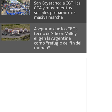
San Cayetano: la CGT, las
CTA y movimientos
sociales preparan una
masiva marcha
Aseguran que los CEOs
tecno de Silicon Valley
eligen la Argentina
como "refugio del fin del
mundo"