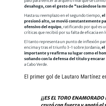
palo para vencer al arquero rival que se comió 
desahogo, con el gesto de "sacándose la mu
Hasta su reemplazo en el segundo tiempo,
el
presionó alto, se movió constantemente para
ofensivo del equipo
, ratificando por qué es u
críticas que recibió por su falta de eficacia en
El tanto representa un punto de inflexión par
encima y tras el triunfo 3-1 sobre Jordania,
el
importante y reafirma su lugar como el ho
soñando con la defensa del título y encarar 
a Cabo Verde.
El primer gol de Lautaro Martínez 
¡¡ES EL TORO ENAMORADO DE
cruzó con fuerza y anotó el