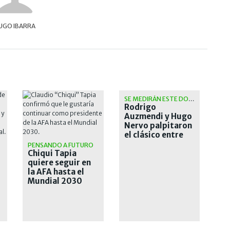
UGO IBARRA
SE MEDIRÁN ESTE DOMINGO
Rodrigo
Auzmendi y Hugo
Nervo palpitaron
el clásico entre
San Lorenzo y
PENSANDO A FUTURO
Chiqui Tapia
Huracán
quiere seguir en
la AFA hasta el
Mundial 2030
r