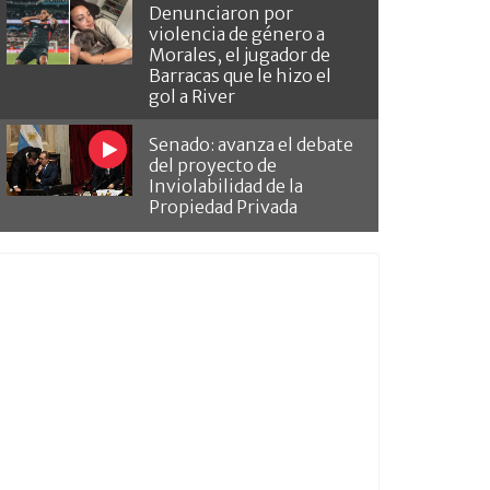
Denunciaron por
violencia de género a
Morales, el jugador de
Barracas que le hizo el
gol a River
Senado: avanza el debate
del proyecto de
Inviolabilidad de la
Propiedad Privada