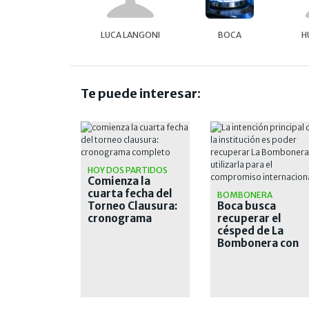
LUCA LANGONI
BOCA
H
Te puede interesar:
HOY DOS PARTIDOS
Comienza la
cuarta fecha del
BOMBONERA
Torneo Clausura:
Boca busca
cronograma
recuperar el
completo
césped de La
Bombonera con
lámparas de calo
tras las intensas
lluvias