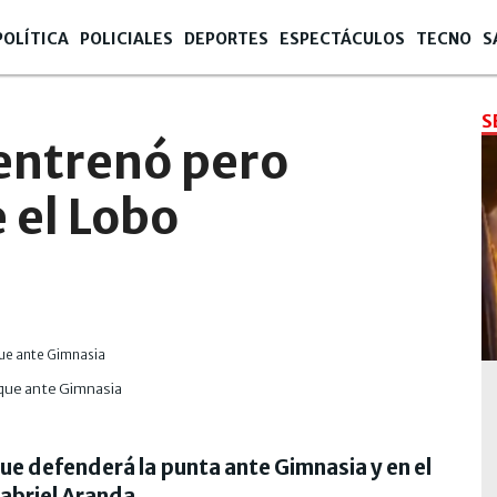
POLÍTICA
POLICIALES
DEPORTES
ESPECTÁCULOS
TECNO
S
S
 entrenó pero
 el Lobo
oque ante Gimnasia
ue defenderá la punta ante Gimnasia y en el
abriel Aranda.