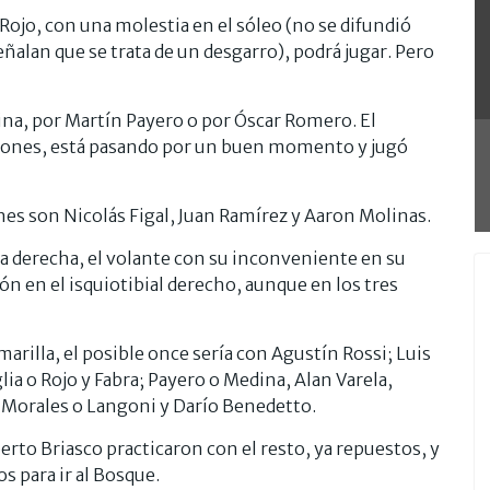
jo, con una molestia en el sóleo (no se difundió
alan que se trata de un desgarro), podrá jugar. Pero
edina, por Martín Payero o por Óscar Romero. El
esiones, está pasando por un buen momento y jugó
nes son Nicolás Figal, Juan Ramírez y Aaron Molinas.
la derecha, el volante con su inconveniente en su
ón en el isquiotibial derecho, aunque en los tres
marilla, el posible once sería con Agustín Rossi; Luis
a o Rojo y Fabra; Payero o Medina, Alan Varela,
Morales o Langoni y Darío Benedetto.
rto Briasco practicaron con el resto, ya repuestos, y
s para ir al Bosque.