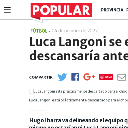
PROVINCIA
04 de octubre de 2022
- 17:10
FÚTBOL
Luca Langoni se
descansaría ante
Save
Luca Langoni está prácticamente descartado para el ch
Hugo Ibarra va delineando el equipo q
mismo no estarían ni Luca Langoni ni G