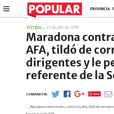
PROVINCIA
23 de julio de 2018
- 14:07
FÚTBOL
Maradona contra 
AFA, tildó de cor
dirigentes y le p
referente de la 
Save
Sergei Gapón/AFP