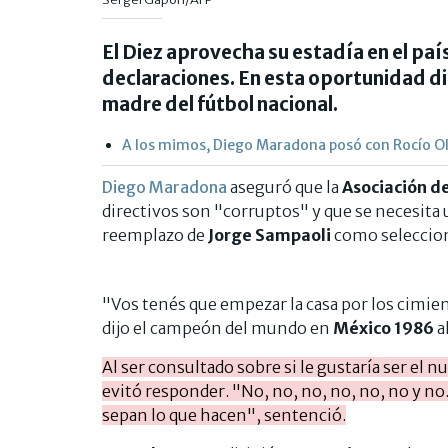
El Diez aprovecha su estadía en el paí
declaraciones. En esta oportunidad di
madre del fútbol nacional.
A los mimos, Diego Maradona posó con Rocío Ol
Diego Maradona
aseguró que la
Asociación d
directivos son "corruptos" y que se necesita 
reemplazo de
Jorge
Sampaoli
como seleccio
"Vos tenés que empezar la casa por los cimien
dijo el campeón del mundo en
México 1986
a
Al ser consultado sobre si le gustaría ser el 
evitó responder. "No, no, no, no, no, no y no.
sepan lo que hacen", sentenció.