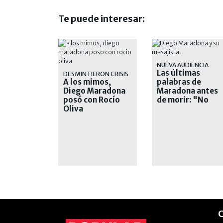
Te puede interesar:
NUEVA AUDIENCIA
Las últimas
DESMINTIERON CRISIS
A los mimos,
palabras de
Diego Maradona
Maradona antes
posó con Rocío
de morir: "No
Oliva
quiero nada, ya
está"
C