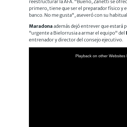
reestructurar la AFA. "Bueno, Zanetti se ofrec
primero, tiene que ser el preparador físico y e
banco. No me gusta", aseveró con su habitual 
Maradona
además dejó entrever que estará p
"urgente a Bielorrusia a armar el equipo" del
entrenador y director del consejo ejecutivo.