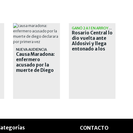
GANÓ 2 A 1 EN ARROYITO
Rosario Central lo
dio vuelta ante
Aldosivi y llega
entonado a los
NUEVA AUDIENCIA
Causa Maradona:
octavos de la
enfermero
Libertadores
acusado por la
muerte de Diego
declarará por
primera vez
ategorías
CONTACTO