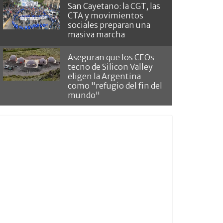
San Cayetano: la CGT, las
CTA y movimientos
sociales preparan una
masiva marcha
Aseguran que los CEOs
tecno de Silicon Valley
eligen la Argentina
como "refugio del fin del
mundo"