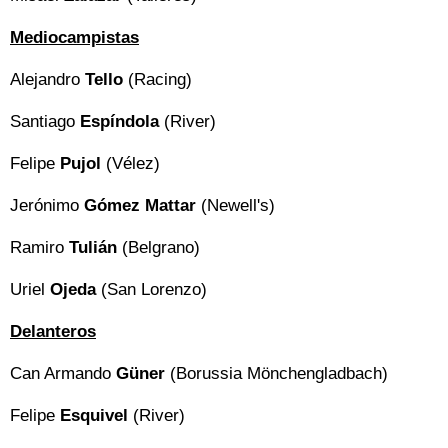
Mediocampistas
Alejandro
Tello
(Racing)
Santiago
Espíndola
(River)
Felipe
Pujol
(Vélez)
Jerónimo
Gómez Mattar
(Newell's)
Ramiro
Tulián
(Belgrano)
Uriel
Ojeda
(San Lorenzo)
Delanteros
Can Armando
Güner
(Borussia Mönchengladbach)
Felipe
Esquivel
(River)