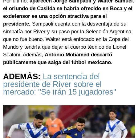
Por último,
aparecen Jorge Sampaoli y Walter Samuel:
el oriundo de Casilda se habría ofrecido en Boca y el
exdefensor es una opción atractiva para el
presidente.
Sampaoli cuenta con la desventaja de su
simpatía por River y su paso por la Selección Argentina
que no fue bueno. Walter está enfocado en la Copa del
Mundo y tendría que dejar el cuerpo técnico de Lionel
Scaloni. Además,
Antonio Mohamed descartó
públicamente que salga del fútbol mexicano.
ADEMÁS:
La sentencia del
presidente de River sobre el
mercado: "Se irán 15 jugadores"