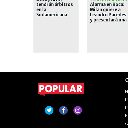
tendrán árbitros
Alarma en Boca:
en la
Milan quiere a
Sudamericana
Leandro Paredes
que les traen
y presentará una
malos recuerdos
oferta formal
C
P
P
E
G