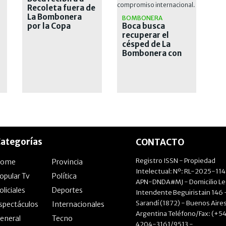
Recoleta fuera de
La Bombonera
BOMBONERA
por la Copa
Boca busca
Sudamericana
recuperar el
césped de La
Bombonera con
lámparas de calor
tras las intensas
lluvias
ategorías
CONTACTO
Registro ISSN - Propiedad
Home
Provincia
Intelectual: Nº: RL-2025-11
opular Tv
Política
APN-DNDA#MJ - Domicilio Le
oliciales
Deportes
Intendente Beguiristain 146 
Sarandí (1872) - Buenos Aires
spectáculos
Internacionales
Argentina Teléfono/Fax: (+54
eneral
Tecno
4204-3161/9513 -