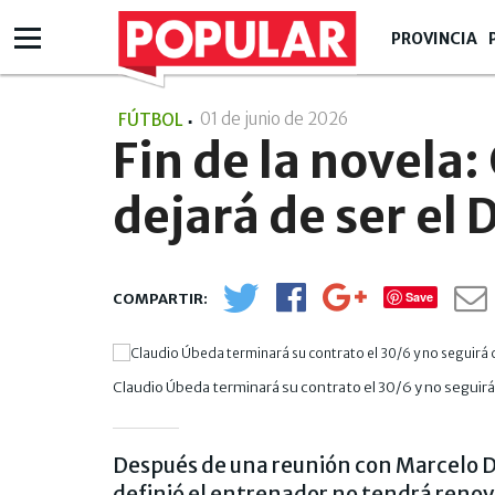
PROVINCIA
01 de junio de 2026
- 14:06
FÚTBOL
Fin de la novela
dejará de ser el 
Save
Claudio Úbeda terminará su contrato el 30/6 y no seguir
Después de una reunión con Marcelo De
definió el entrenador no tendrá renov