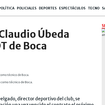
POLÍTICA
POLICIALES
DEPORTES
ESPECTÁCULOS
TECNO
S
S
: Claudio Úbeda
DT de Boca
á como técnico de Boca.
lgado, director deportivo del club, se
ación una vez vencido el contrato el próximo