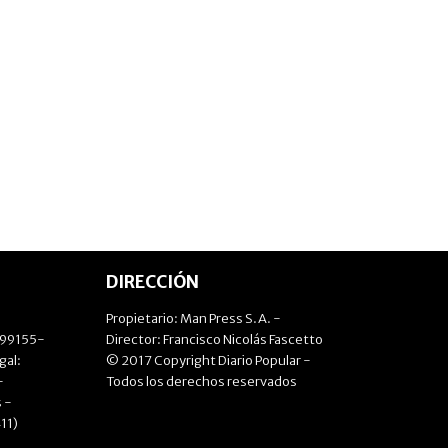
DIRECCIÓN
Propietario: Man Press S.A. -
499155-
Director: Francisco Nicolás Fascetto
gal:
© 2017 Copyright Diario Popular -
-
Todos los derechos reservados
 -
11)