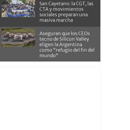
San Cayetano: la CGT, las
CTA y movimientos
sociales preparan una
masiva marcha
Aseguran que los CEOs
tecno de Silicon Valley
eligen la Argentina
como "refugio del fin del
mundo"