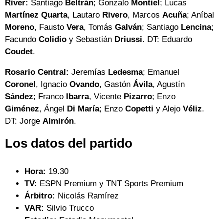
River:
Santiago
Beltrán
; Gonzalo
Montiel
; Lucas
Martínez Quarta
, Lautaro
Rivero
, Marcos
Acuña
; Aníbal
Moreno
, Fausto
Vera
, Tomás
Galván
; Santiago
Lencina
;
Facundo
Colidio
y Sebastián
Driussi
. DT: Eduardo
Coudet
.
Rosario Central:
Jeremías
Ledesma
; Emanuel
Coronel
, Ignacio
Ovando
, Gastón
Ávila
, Agustín
Sández
; Franco
Ibarra
, Vicente
Pizarro
; Enzo
Giménez
, Ángel
Di María
; Enzo
Copetti
y Alejo
Véliz
.
DT: Jorge
Almirón
.
Los datos del partido
Hora:
19.30
TV:
ESPN Premium y TNT Sports Premium
Árbitro:
Nicolás Ramírez
VAR:
Silvio Trucco