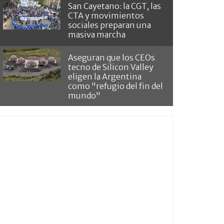
San Cayetano: la CGT, las
CTA y movimientos
sociales preparan una
masiva marcha
Aseguran que los CEOs
tecno de Silicon Valley
eligen la Argentina
como "refugio del fin del
mundo"