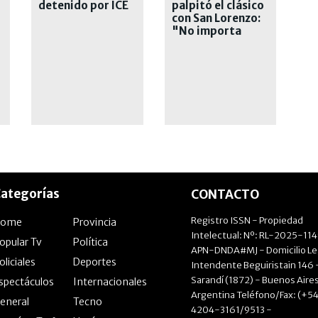
detenido por ICE
palpitó el clásico
con San Lorenzo:
"No importa
como llega cada
uno"
ategorías
CONTACTO
Registro ISSN - Propiedad
Home
Provincia
Intelectual: Nº: RL-2025-11
opular Tv
Política
APN-DNDA#MJ - Domicilio Le
oliciales
Deportes
Intendente Beguiristain 146 
Sarandí (1872) - Buenos Aires
spectáculos
Internacionales
Argentina Teléfono/Fax: (+54
eneral
Tecno
4204-3161/9513 -