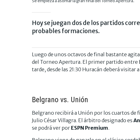
Se empieza a asomar la gran final del Torneo Apertura.
Hoy se juegan dos de los partidos corre
probables formaciones.
Luego de unos octavos de final bastante agita
del Torneo Apertura. El primer partido entre
tarde, desde las 21:30 Huracán deberá visitar 
Belgrano vs. Unión
Belgrano recibirá a Unión por los cuartos de f
Julio César Villagra. El árbitro designado es
An
se podrá ver por
ESPN Premium
.
Belgrano viene de ganarle en el clásico cordo