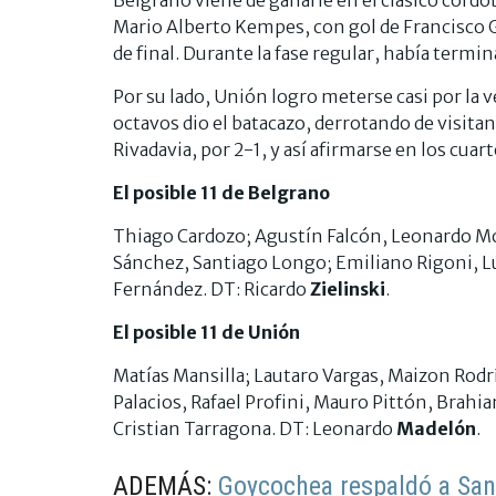
Mario Alberto Kempes, con gol de Francisco Go
de final. Durante la fase regular, había termi
Por su lado, Unión logro meterse casi por la 
octavos dio el batacazo, derrotando de visitan
Rivadavia, por 2-1, y así afirmarse en los cuar
El posible 11 de Belgrano
Thiago Cardozo; Agustín Falcón, Leonardo Mor
Sánchez, Santiago Longo; Emiliano Rigoni, Lu
Fernández. DT: Ricardo
Zielinski
.
El posible 11 de Unión
Matías Mansilla; Lautaro Vargas, Maizon Rodr
Palacios, Rafael Profini, Mauro Pittón, Brahia
Cristian Tarragona. DT: Leonardo
Madelón
.
ADEMÁS:
Goycochea respaldó a Sant