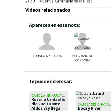
21:30 - River vs. Gimnasia de la Plata
Videos relacionados:
Aparecen en esta nota:
TORNEO APERTURA
BELGRANO DE
CÓRDOBA
Te puede interesar:
GANÓ 2 A 1 EN ARROYITO
Rosario Central lo
dio vuelta ante
SALIÓ LA DESIGNACIÓ
Aldosivi y llega
Boca y River