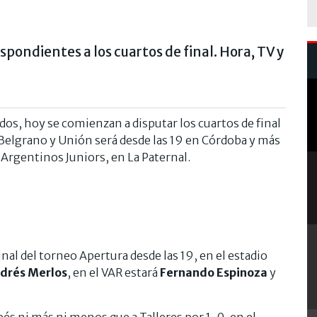
spondientes a los cuartos de final. Hora, TV y
dos, hoy se comienzan a disputar los cuartos de final
 Belgrano y Unión será desde las 19 en Córdoba y más
a Argentinos Juniors, en La Paternal.
inal del torneo Apertura desde las 19, en el estadio
drés Merlos
, en el VAR estará
Fernando Espinoza
y
bés ni más ni menos que a Talleres por 1-0, en el