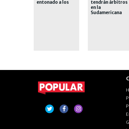
entonado a los
tendrán árbitros
octavos de la
en la
Libertadores
Sudamericana
que les traen
malos recuerdos
C
P
P
E
G