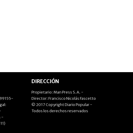
DIRECCIÓN
Propietario: Man Press S.A. -
499155-
Director: Francisco Nicolás Fascetto
gal:
© 2017 Copyright Diario Popular -
-
Todos los derechos reservados
 -
11)