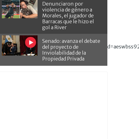
Denunciaron por
violencia de género a
Morales, el jugador de
Barracas que le hizo el
gol a River
Senado: avanza el debate
gn=Mundial_de_futbol_Qatar_2022&artid=aeswbss9
del proyecto de
Inviolabilidad de la
Propiedad Privada