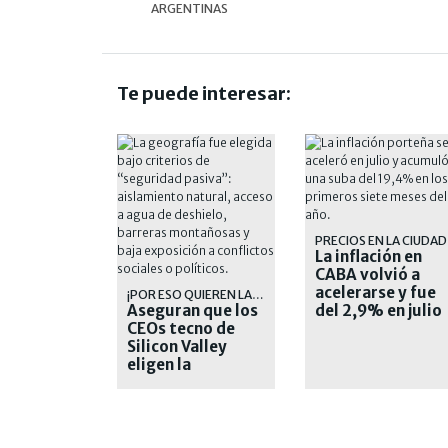
ARGENTINAS
Te puede interesar:
PRECIOS EN LA CIUDAD
La inflación en
CABA volvió a
acelerarse y fue
¡POR ESO QUIEREN LAS TIERRAS!
Aseguran que los
del 2,9% en julio
CEOs tecno de
Silicon Valley
eligen la
Argentina como
"refugio del fin
del mundo"