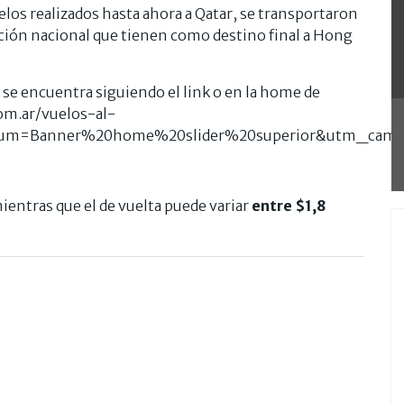
elos realizados hasta ahora a Qatar, se transportaron
ción nacional que tienen como destino final a Hong
 se encuentra siguiendo el link o en la home de
om.ar/vuelos-al-
um=Banner%20home%20slider%20superior&utm_campai
mientras que el de vuelta puede variar
entre $1,8