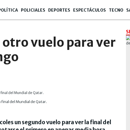
POLÍTICA
POLICIALES
DEPORTES
ESPECTÁCULOS
TECNO
S
S
otro vuelo para ver
ingo
 final del Mundial de Qatar.
oles un segundo vuelo para ver la final del
gotarse el primero en apenas media hora.