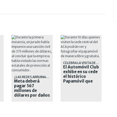
CELEBRA LA VISITA DE LEÓN XIV
El Automóvil Club
exhibe en su cede
el histórico
¿LAS REDES ARRUINAN EL MUNDO?
Meta deberá
Papamóvil que
pagar 567
usó Juan Pablo II
millones de
dólares por daños
a jóvenes en sus
redes sociales