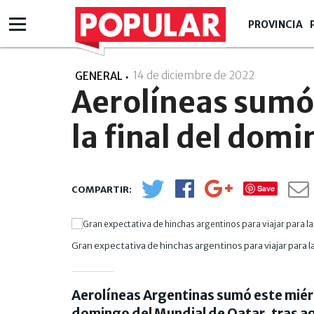
PROVINCIA
14 de diciembre de 2022
- 07:12
GENERAL
Aerolíneas sumó 
la final del dom
Save
Gran expectativa de hinchas argentinos para viajar para la
Aerolíneas Argentinas sumó este miérc
domingo del Mundial de Qatar, tras a