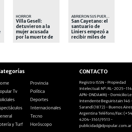
HORROR
ABRIERON SUS PUERTAS
Villa Gesell:
San Cayetano: el
detuvieron a la
santuario de
e
mujer acusada
Liniers empezó a
por la muerte de
recibir miles de
su hija de dos
peregrinos
años
ategorías
CONTACTO
Registro ISSN - Propiedad
Home
Provincia
Intelectual: Nº: RL-2025-11
opular Tv
Política
APN-DNDA#MJ - Domicilio Le
oliciales
Deportes
Intendente Beguiristain 146 
Sarandí (1872) - Buenos Aires
spectáculos
Internacionales
Argentina Teléfono/Fax: (+54
eneral
Tecno
4204-3161/9513 -
otería y Turf
Horóscopo
publicidad@dpopular.com.ar