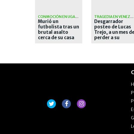
CONMOCIÓN EN UGANDA
TRAGEDIA EN VENEZUELA
Murió un
Desgarrador
futbolista tras un
posteo de Lucas
brutal asalto
Trejo, a un mes d
cerca de su casa
perder a su
familia en el
terremoto
C
P
P
E
G
L