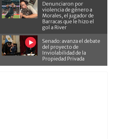
Denunciaron por
violencia de género a
Morales, el jugador de
Barracas que le hizo el
gol a River
Senado: avanza el debate
del proyecto de
Inviolabilidad de la
Propiedad Privada