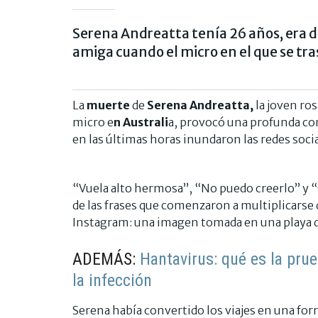
Serena Andreatta tenía 26 años, era de
amiga cuando el micro en el que se tr
La
muerte
de
Serena Andreatta,
la joven ros
micro e
n Australi
a, provocó una profunda co
en las últimas horas inundaron las redes soci
“Vuela alto hermosa”, “No puedo creerlo” y “
de las frases que comenzaron a multiplicarse 
Instagram: una imagen tomada en una playa de 
ADEMÁS:
Hantavirus: qué es la pru
la infección
Serena había convertido los viajes en una form