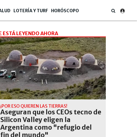
ALUD
LOTERÍA Y TURF
HORÓSCOPO
E ESTÁ LEYENDO AHORA
¡POR ESO QUIEREN LAS TIERRAS!
Aseguran que los CEOs tecno de
Silicon Valley eligen la
Argentina como "refugio del
fin del mundo"