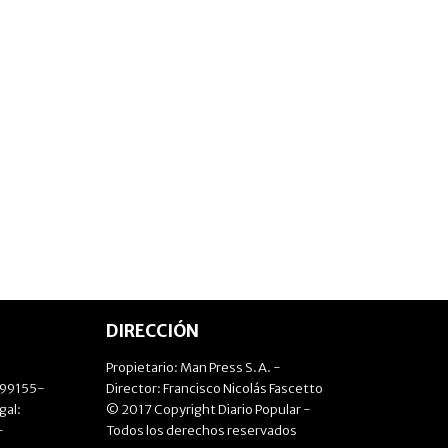
DIRECCIÓN
Propietario: Man Press S.A. -
499155-
Director: Francisco Nicolás Fascetto
gal:
© 2017 Copyright Diario Popular -
-
Todos los derechos reservados