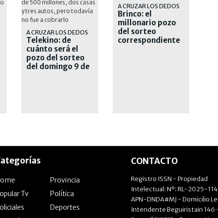
A CRUZAR LOS DEDOS
Brinco: el
millonario pozo
del sorteo
A CRUZAR LOS DEDOS
Telekino: de
correspondiente
cuánto será el
al domingo 9 de
pozo del sorteo
agosto
del domingo 9 de
agosto de 2026
ategorías
CONTACTO
Registro ISSN - Propiedad
Home
Provincia
Intelectual: Nº: RL-2025-11
opular Tv
Política
APN-DNDA#MJ - Domicilio Le
oliciales
Deportes
Intendente Beguiristain 146 