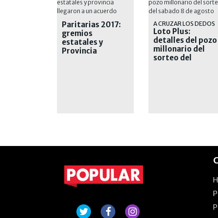
Paritarias 2017:
A CRUZAR LOS DEDOS
Loto Plus:
gremios
detalles del pozo
estatales y
millonario del
Provincia
sorteo del
llegaron a un
sábado 8 de
acuerdo
agosto
C
P
P