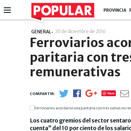
PROVINCIA
20 de diciembre de 2016
- 20:12
GENERAL
Ferroviarios ac
paritaria con tr
remunerativas
Save
Los cuatro gremios del sector sentaro
cuenta” del 10 por ciento de los salar