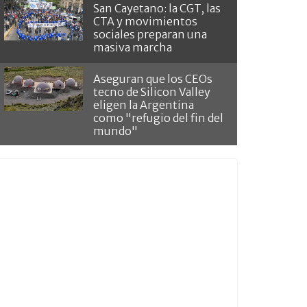
San Cayetano: la CGT, las
CTA y movimientos
sociales preparan una
masiva marcha
Aseguran que los CEOs
tecno de Silicon Valley
eligen la Argentina
como "refugio del fin del
mundo"