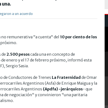
 una.
llegaron a un acuerdo
a no remunerativa "a cuenta" del
10 por ciento de los
 próximo.
s de
2.500 pesos
cada una en concepto de
3 de enero y el 17 de febrero próximo, informó esta
F), Sergio Sasia.
ato de Conductores de Trenes
La Fraternidad
de Omar
Ferrocarriles Argentinos (Asfa) de Enrique Maigua y la
Ferrocarriles Argentinos
(Apdfa) -jerárquicos
- que
ma de negociación" y convinieron "una paritaria
calismo.