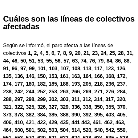
Cuáles son las líneas de colectivos
afectadas
Según se informó, el paro afecta a las líneas de
colectivos
1, 2, 4, 5, 6, 7, 8, 9, 20, 21, 23, 24, 25, 28, 31,
44,
46, 50, 51, 53, 55, 56, 57
, 63, 74, 76, 79, 84, 86, 88,
91, 96, 97, 99, 101, 103, 107, 108
, 113, 117, 123, 126,
135, 136, 146, 150, 153, 161, 163, 164, 166, 168, 172,
174, 177, 180, 182, 185, 188, 193, 205, 218, 236, 237,
238, 242, 244, 252, 253, 263, 266, 269, 271, 276, 284,
288, 297, 298, 299, 302, 303, 311, 312, 314, 317, 320,
321, 322, 325, 326, 327, 329, 336, 338, 350, 355, 370,
373, 378, 382, 384, 385, 388, 390, 392, 395, 403, 405,
406, 410, 421, 422, 429, 435, 441 443, 461, 462, 463,
464, 500, 501, 502, 503, 504, 514, 520, 540, 542, 550,
551, 553, 570, 620, 621, 622, 624, 628, 634, 635 y 828.