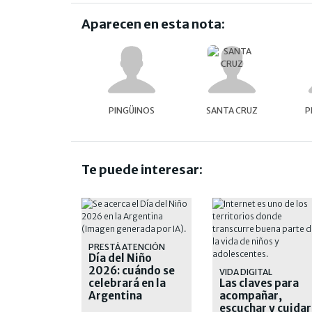
Aparecen en esta nota:
PINGÜINOS
SANTA CRUZ
P
Te puede interesar:
PRESTÁ ATENCIÓN
Día del Niño
2026: cuándo se
VIDA DIGITAL
celebrará en la
Las claves para
Argentina
acompañar,
escuchar y cuidar