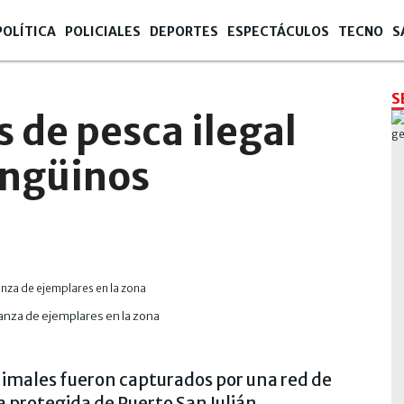
POLÍTICA
POLICIALES
DEPORTES
ESPECTÁCULOS
TECNO
S
S
s de pesca ilegal
ingüinos
tanza de ejemplares en la zona
nimales fueron capturados por una red de
 protegida de Puerto San Julián.