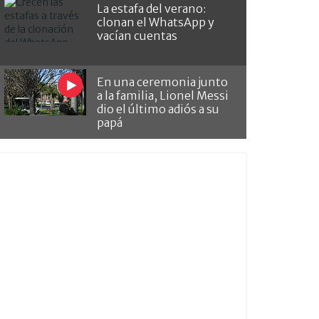
La estafa del verano:
clonan el WhatsApp y
vacían cuentas
En una ceremonia junto
a la familia, Lionel Messi
dio el último adiós a su
papá