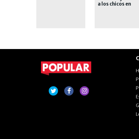
a los chicos en
Internet
C
P
P
E
G
L