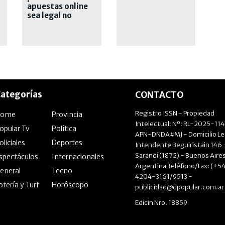
apuestas online
sea legal no
significa que sea
inofensiva"
ategorías
CONTACTO
Registro ISSN - Propiedad
Home
Provincia
Intelectual: Nº: RL-2025-11
opular Tv
Política
APN-DNDA#MJ - Domicilio Le
oliciales
Deportes
Intendente Beguiristain 146 
Sarandí (1872) - Buenos Aires
spectáculos
Internacionales
Argentina Teléfono/Fax: (+54
eneral
Tecno
4204-3161/9513 -
otería y Turf
Horóscopo
publicidad@dpopular.com.ar
Edicin Nro. 18859