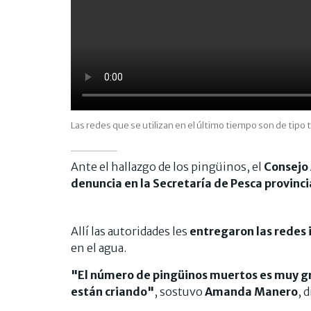
Las redes que se utilizan en el último tiempo son de tipo 
Ante el hallazgo de los pingüinos, el
Consejo 
denuncia en la Secretaría de Pesca provinci
Allí las autoridades les
entregaron las redes
en el agua.
"El número de pingüinos muertos es muy g
están criando"
, sostuvo
Amanda Manero
, 