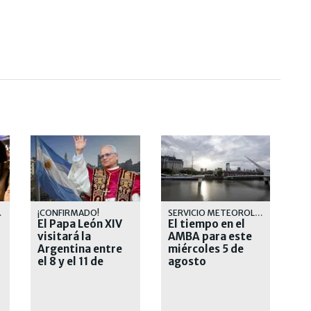
 LIBRO
¡CONFIRMADO!
SERVICIO METEOROLÓGICO
El Papa León XIV
El tiempo en el
visitará la
AMBA para este
Argentina entre
miércoles 5 de
el 8 y el 11 de
agosto
noviembre