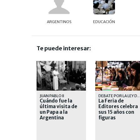
ARGENTINOS
EDUCACIÓN
Te puede interesar:
JUAN PABLO II
DEBATE POR LA LEY DEL
Cuándo fue la
La Feria de
última visita de
Editores celebra
un Papa a la
sus 15 años con
Argentina
figuras
internacionales