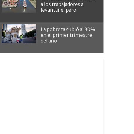
a los trabajadores a
levantar el paro
La pobreza subió al 30%
en el primer trimestre
del año