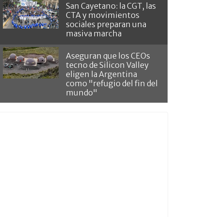
San Cayetano: la CGT, las
CTA y movimientos
sociales preparan una
masiva marcha
Aseguran que los CEOs
tecno de Silicon Valley
eligen la Argentina
como "refugio del fin del
mundo"