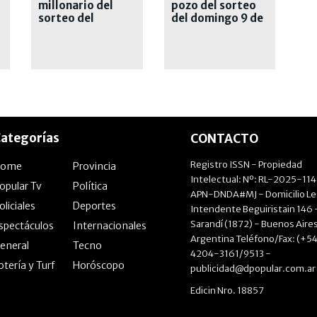
millonario del
pozo del sorteo
sorteo del
del domingo 9 de
sábado 8 de
agosto de 2026
agosto
ategorías
CONTACTO
Registro ISSN - Propiedad
Home
Provincia
Intelectual: Nº: RL-2025-11
opular Tv
Política
APN-DNDA#MJ - Domicilio Le
oliciales
Deportes
Intendente Beguiristain 146 
Sarandí (1872) - Buenos Aires
spectáculos
Internacionales
Argentina Teléfono/Fax: (+54
eneral
Tecno
4204-3161/9513 -
otería y Turf
Horóscopo
publicidad@dpopular.com.ar
Edicin Nro. 18857