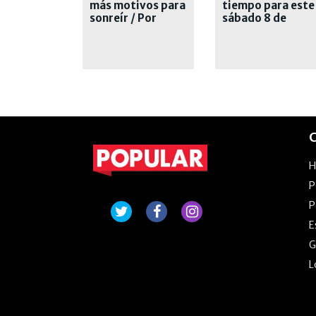
más motivos para
tiempo para este
sonreír / Por
sábado 8 de
Romina Atencio
agosto
C
P
P
E
G
L