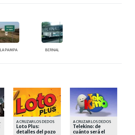
LA PAMPA
BERNAL
OLÓGICO
A CRUZAR LOS DEDOS
A CRUZAR LOS DEDOS
:
Loto Plus:
Telekino: de
detalles del pozo
cuánto será el