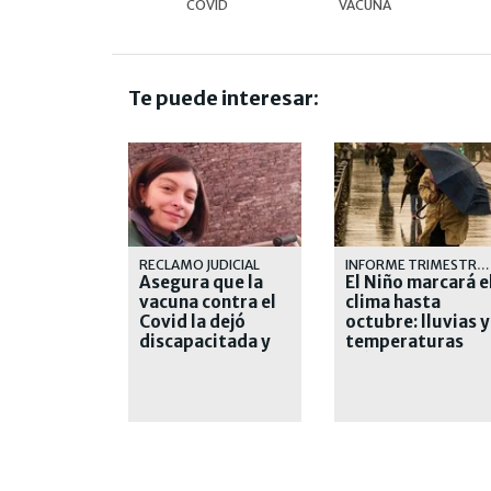
COVID
VACUNA
Te puede interesar:
RECLAMO JUDICIAL
INFORME TRIMESTRAL DEL SMN
Asegura que la
El Niño marcará e
vacuna contra el
clima hasta
Covid la dejó
octubre: lluvias y
discapacitada y
temperaturas
pide una
más altas
indemnización