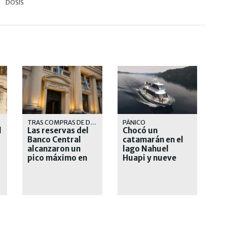
DOSIS
TRAS COMPRAS DE DÓLARES
PÁNICO
l
Las reservas del
Chocó un
Banco Central
catamarán en el
alcanzaron un
lago Nahuel
pico máximo en
Huapi y nueve
casi siete años
turistas fueron
derivados al
hospital