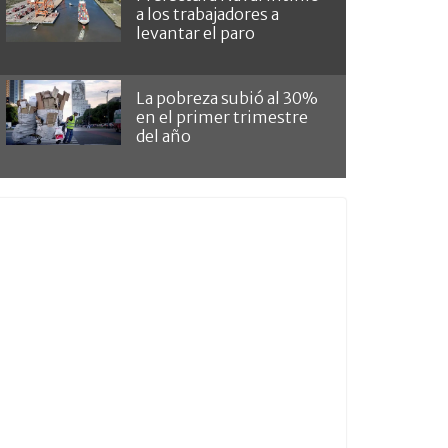
a los trabajadores a
levantar el paro
La pobreza subió al 30%
en el primer trimestre
del año