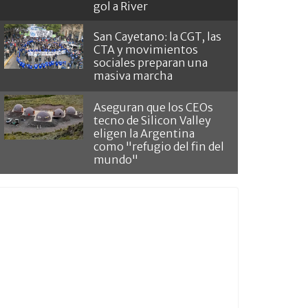
gol a River
San Cayetano: la CGT, las
CTA y movimientos
sociales preparan una
masiva marcha
Aseguran que los CEOs
tecno de Silicon Valley
eligen la Argentina
como "refugio del fin del
mundo"