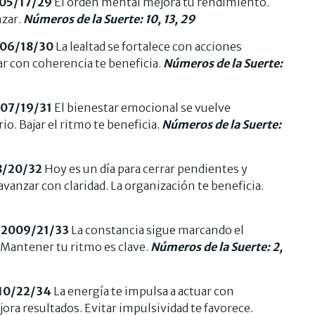
005/17/29
El orden mental mejora tu rendimiento.
nzar.
Números de la Suerte: 10, 13, 29
006/18/30
La lealtad se fortalece con acciones
r con coherencia te beneficia.
Números de la Suerte:
007/19/31
El bienestar emocional se vuelve
io. Bajar el ritmo te beneficia.
Números de la Suerte:
8/20/32
Hoy es un día para cerrar pendientes y
avanzar con claridad. La organización te beneficia.
/2009/21/33
La constancia sigue marcando el
Mantener tu ritmo es clave.
Números de la Suerte: 2,
010/22/34
La energía te impulsa a actuar con
ora resultados. Evitar impulsividad te favorece.