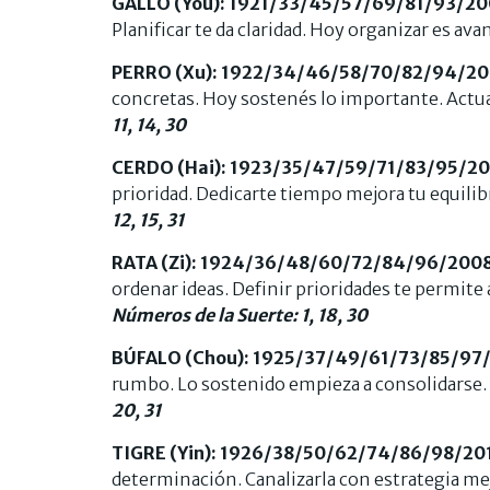
GALLO (You): 1921/33/45/57/69/81/93/2
Planificar te da claridad. Hoy organizar es ava
PERRO (Xu): 1922/34/46/58/70/82/94/2
concretas. Hoy sostenés lo importante. Actua
11, 14, 30
CERDO (Hai): 1923/35/47/59/71/83/95/2
prioridad. Dedicarte tiempo mejora tu equilibr
12, 15, 31
RATA (Zi): 1924/36/48/60/72/84/96/200
ordenar ideas. Definir prioridades te permite 
Números de la Suerte: 1, 18, 30
BÚFALO (Chou): 1925/37/49/61/73/85/97
rumbo. Lo sostenido empieza a consolidarse. 
20, 31
TIGRE (Yin): 1926/38/50/62/74/86/98/2
determinación. Canalizarla con estrategia mej