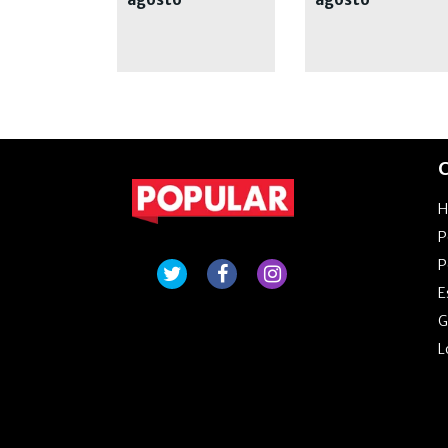
C
P
P
E
G
L