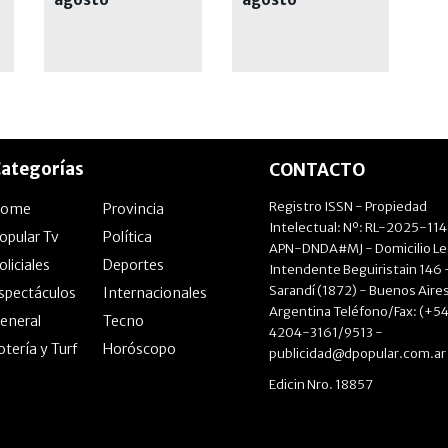
ategorías
CONTACTO
Registro ISSN - Propiedad
Home
Provincia
Intelectual: Nº: RL-2025-11
opular Tv
Política
APN-DNDA#MJ - Domicilio Le
oliciales
Deportes
Intendente Beguiristain 146 
Sarandí (1872) - Buenos Aires
spectáculos
Internacionales
Argentina Teléfono/Fax: (+54
eneral
Tecno
4204-3161/9513 -
otería y Turf
Horóscopo
publicidad@dpopular.com.ar
Edicin Nro. 18857