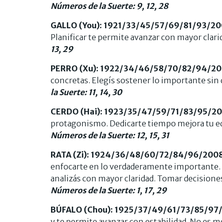
Números de la Suerte: 9, 12, 28
GALLO (You): 1921/33/45/57/69/81/93/2
Planificar te permite avanzar con mayor clarid
13, 29
PERRO (Xu): 1922/34/46/58/70/82/94/2
concretas. Elegís sostener lo importante sin 
la Suerte: 11, 14, 30
CERDO (Hai): 1923/35/47/59/71/83/95/2
protagonismo. Dedicarte tiempo mejora tu equ
Números de la Suerte: 12, 15, 31
RATA (Zi): 1924/36/48/60/72/84/96/200
enfocarte en lo verdaderamente importante. 
analizás con mayor claridad. Tomar decisione
Números de la Suerte: 1, 17, 29
BÚFALO (Chou): 1925/37/49/61/73/85/97
y te permite avanzar con estabilidad. No es 