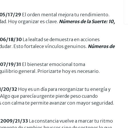
005/17/29
El orden mental mejora tu rendimiento.
ad. Hoy organizar es clave.
Números de la Suerte: 10,
006/18/30
La lealtad se demuestra en acciones
dudar. Esto fortalece vínculos genuinos.
Números de
007/19/31
El bienestar emocional toma
ilibrio general. Priorizarte hoy es necesario.
8/20/32
Hoy es un día para reorganizar tu energía y
Algo que parecía urgente pierde peso cuando
s con calma te permite avanzar con mayor seguridad.
/2009/21/33
La constancia vuelve a marcar tu ritmo
momento de cambios bruscos sino de sostener lo que