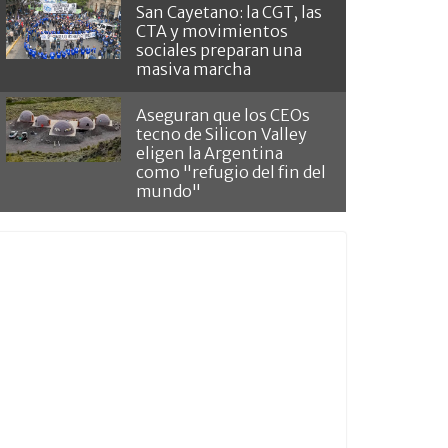
San Cayetano: la CGT, las
CTA y movimientos
sociales preparan una
masiva marcha
Aseguran que los CEOs
tecno de Silicon Valley
eligen la Argentina
como "refugio del fin del
mundo"