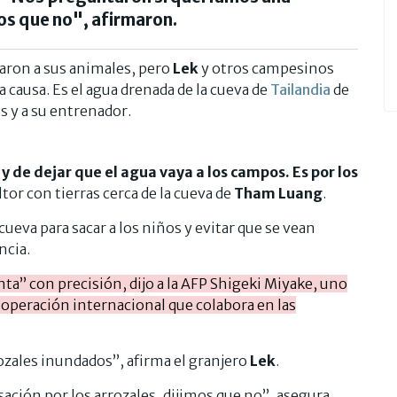
os que no", afirmaron.
aron a sus animales, pero
Lek
y otros campesinos
a causa. Es el agua drenada de la cueva de
Tailandia
de
s y a su entrenador.
 y de dejar que el agua vaya a los campos. Es por los
ltor con tierras cerca de la cueva de
Tham Luang
.
ueva para sacar a los niños y evitar que se vean
ncia.
ánta” con precisión, dijo a la AFP Shigeki Miyake, uno
ooperación internacional que colabora en las
ozales inundados”, afirma el granjero
Lek
.
ión por los arrozales, dijimos que no”, asegura,