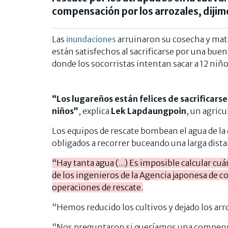
compensación por los arrozales, dijim
Las
inundaciones
arruinaron su cosecha y mat
están satisfechos al sacrificarse por una buen
donde los socorristas intentan sacar a 12 niño
“Los lugareños están felices de sacrificarse
niños”
, explica
Lek Lapdaungpoin
, un agricu
Los equipos de rescate bombean el agua de la c
obligados a recorrer buceando una larga dista
“Hay tanta agua (...) Es imposible calcular cu
de los ingenieros de la Agencia japonesa de c
operaciones de rescate.
“Hemos reducido los cultivos y dejado los arr
“Nos preguntaron si queríamos una compensac