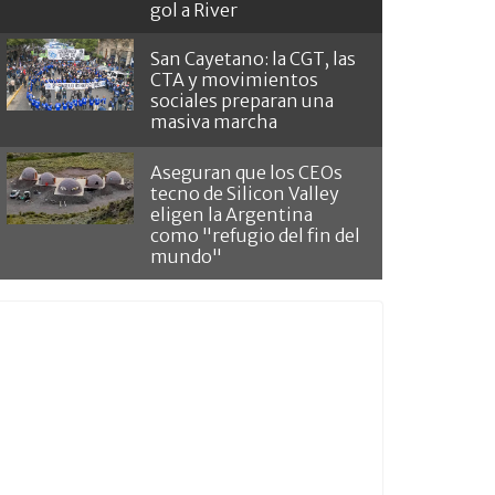
gol a River
San Cayetano: la CGT, las
CTA y movimientos
sociales preparan una
masiva marcha
Aseguran que los CEOs
tecno de Silicon Valley
eligen la Argentina
como "refugio del fin del
mundo"