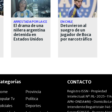
ARRESTADA POR LA ICE
EN CHILE
El drama de una
Detuvieron al
niñera argentina
suegro de un
detenida en
jugador de Boca
Estados Unidos
por narcotráfico
desde hace casi
un mes
ategorías
CONTACTO
Registro ISSN - Propiedad
Home
Provincia
Intelectual: Nº: RL-2025-11
opular Tv
Política
APN-DNDA#MJ - Domicilio Le
oliciales
Deportes
Intendente Beguiristain 146 