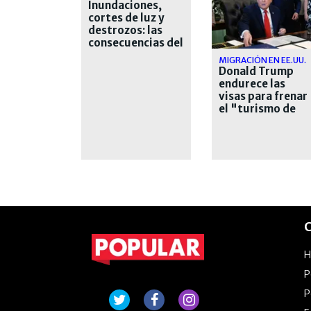
Inundaciones,
cortes de luz y
destrozos: las
consecuencias del
temporal en el
MIGRACIÓN EN EE.UU.
AMBA
Donald Trump
endurece las
visas para frenar
el "turismo de
nacimiento"
C
P
P