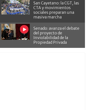
San Cayetano: la CGT, las
CTA y movimientos
sociales preparan una
masiva marcha
Senado: avanza el debate
del proyecto de
Inviolabilidad de la
Propiedad Privada