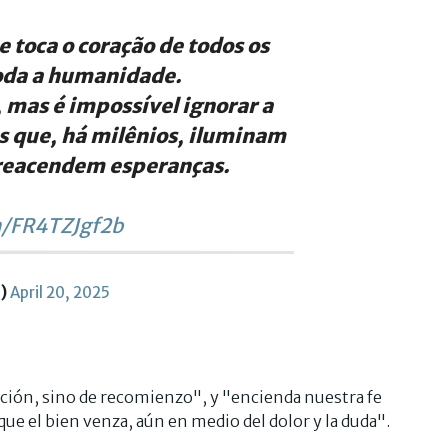
e toca o coração de todos os
 toda a humanidade.
, mas é impossível ignorar a
as que, há milênios, iluminam
 reacendem esperanças.
m/FR4TZJgf2b
o)
April 20, 2025
ación, sino de recomienzo", y "encienda nuestra fe
l que el bien venza, aún en medio del dolor y la duda".