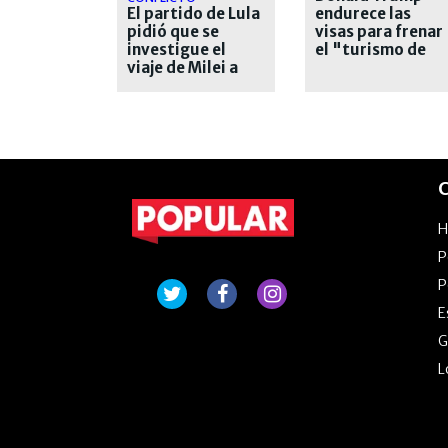
El partido de Lula
endurece las
pidió que se
visas para frenar
investigue el
el "turismo de
viaje de Milei a
nacimiento"
San Pablo
C
P
P
E
G
L