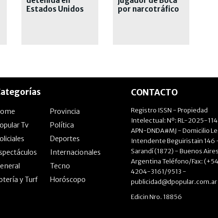
detenida en
jugador de Boca
Estados Unidos
por narcotráfico
desde hace casi
un mes
ategorías
CONTACTO
Registro ISSN - Propiedad
Home
Provincia
Intelectual: Nº: RL-2025-11
opular Tv
Política
APN-DNDA#MJ - Domicilio Le
oliciales
Deportes
Intendente Beguiristain 146 
Sarandí (1872) - Buenos Aires
spectáculos
Internacionales
Argentina Teléfono/Fax: (+54
eneral
Tecno
4204-3161/9513 -
otería y Turf
Horóscopo
publicidad@dpopular.com.ar
Edicin Nro. 18856