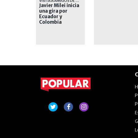
VISITA A AMIGOS DE DERECHA
Javier Milei inicia
una gira por
Ecuador y
Colombia
C
P
P
E
G
L