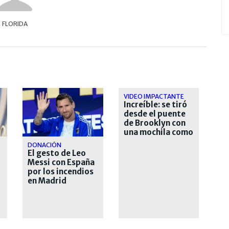
FLORIDA
VIDEO IMPACTANTE
Increíble: se tiró
desde el puente
de Brooklyn con
una mochila como
paracaídas y
DONACIÓN
sobrevivió
El gesto de Leo
Messi con España
por los incendios
en Madrid