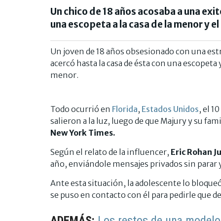
Un chico de 18 años acosaba a una exito
una escopeta a la casa de la menor y e
Un joven de 18 años obsesionado con una estr
acercó hasta la casa de ésta con una escopeta 
menor.
Todo ocurrió en
Florida
,
Estados Unidos
, el 1
salieron a la luz, luego de que Majury y su fam
New York Times.
Según el relato de la influencer,
Eric Rohan Ju
año, enviándole mensajes privados sin parar y 
Ante esta situación, la adolescente lo bloqueó
se puso en contacto con él para pedirle que dej
ADEMÁS:
Los restos de una modelo