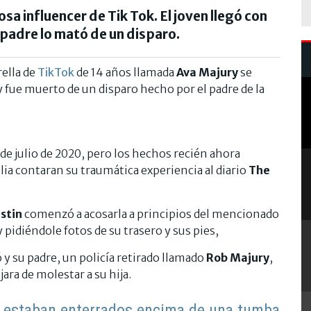
sa influencer de Tik Tok. El joven llegó con
l padre lo mató de un disparo.
ella de
TikTok
de 14 años llamada
Ava Majury
se
y fue muerto de un disparo hecho por el padre de la
0 de julio de 2020, pero los hechos recién ahora
ilia contaran su traumática experiencia al diario
The
stin
comenzó a acosarla a principios del mencionado
pidiéndole fotos de su trasero y sus pies,
 y su padre, un policía retirado llamado
Rob Majury
,
ara de molestar a su hija.
 estaban enterrados encima de una tumba