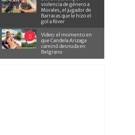
violencia de género a
Morales, el jugador de
Barracas que le hizo el
gol a River
Video: el momento en
que Candela Arizaga
caminó desnuda en
Belgrano