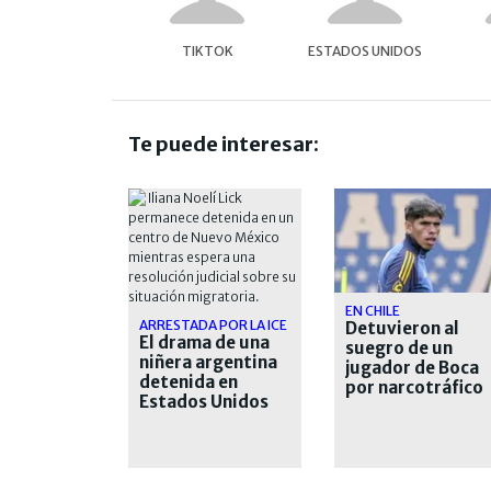
TIKTOK
ESTADOS UNIDOS
Te puede interesar:
EN CHILE
ARRESTADA POR LA ICE
Detuvieron al
El drama de una
suegro de un
niñera argentina
jugador de Boca
detenida en
por narcotráfico
Estados Unidos
desde hace casi
un mes