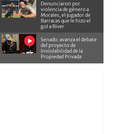
Denunciaron por
violencia de género a
Morales, el jugador de
Barracas que le hizo el
gol a River
Senado: avanza el debate
del proyecto de
Inviolabilidad de la
Propiedad Privada