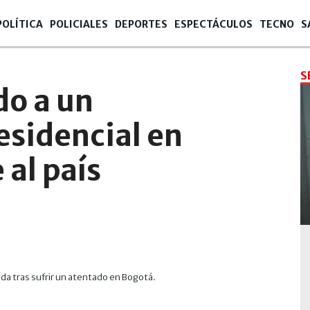
POLÍTICA
POLICIALES
DEPORTES
ESPECTÁCULOS
TECNO
S
6
S
do a un
esidencial en
al país
ida tras sufrir un atentado en Bogotá.