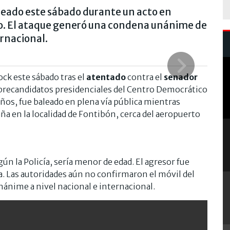
leado este sábado durante un acto en
co. El ataque generó una condena unánime de
ernacional.
ck este sábado tras el
atentado
contra el
senador
s precandidatos presidenciales del Centro Democrático
 años, fue baleado en plena vía pública mientras
a en la localidad de Fontibón, cerca del aeropuerto
ún la Policía, sería menor de edad. El agresor fue
la. Las autoridades aún no confirmaron el móvil del
ánime a nivel nacional e internacional.