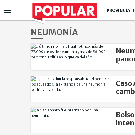
PROVINCIA
NEUMONÍA
Neumo
panor
últim
Caso 
cambi
Bolso
inten