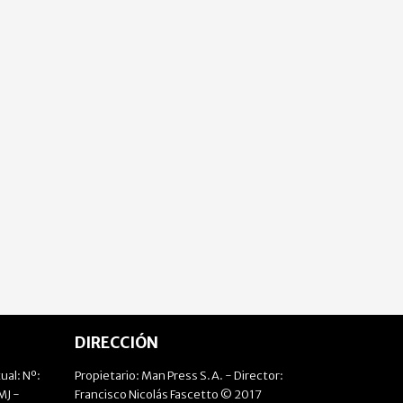
DIRECCIÓN
ual: Nº:
Propietario: Man Press S.A. - Director:
J -
Francisco Nicolás Fascetto © 2017