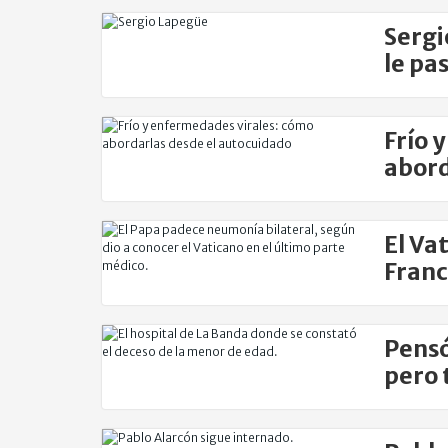
Sergi
le pa
Frío 
abord
El Va
Franc
Pensó
pero