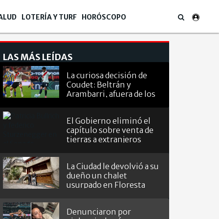
ALUD
LOTERÍA Y TURF
HORÓSCOPO
LAS MÁS LEÍDAS
La curiosa decisión de
Coudet: Beltrán y
Arambarri, afuera de los
octavos de
Sudamericana
El Gobierno eliminó el
capítulo sobre venta de
tierras a extranjeros
La Ciudad le devolvió a su
dueño un chalet
usurpado en Floresta
Denunciaron por