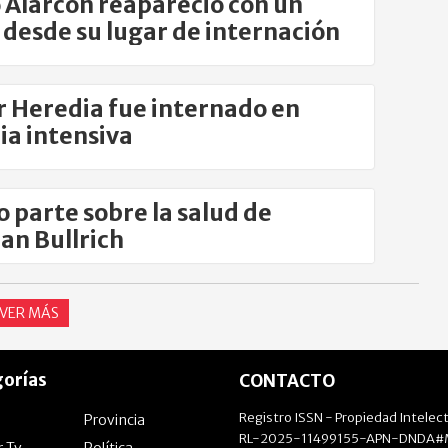
 Alarcón reapareció con un
 desde su lugar de internación
r Heredia fue internado en
ia intensiva
 parte sobre la salud de
an Bullrich
VER MÁS
orías
CONTACTO
Registro ISSN - Propiedad Intelect
Provincia
RL-2025-11499155-APN-DNDA#M