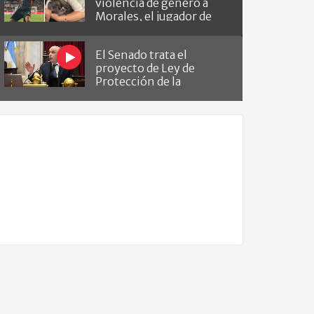
violencia de género a
Morales, el jugador de
Barracas que le hizo el
gol a River
El Senado trata el
proyecto de Ley de
Protección de la
Propiedad Privada