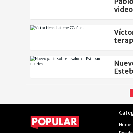
Pablo
video
Vícto
terap
Nuevo
Esteb
Categ
Home