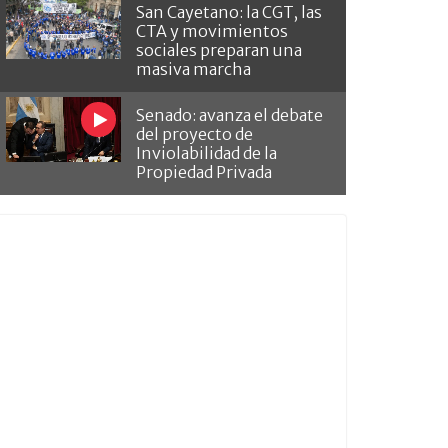
San Cayetano: la CGT, las
CTA y movimientos
sociales preparan una
masiva marcha
Senado: avanza el debate
del proyecto de
Inviolabilidad de la
Propiedad Privada