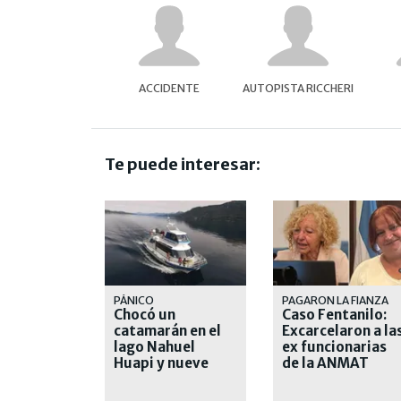
ACCIDENTE
AUTOPISTA RICCHERI
Te puede interesar:
PÁNICO
PAGARON LA FIANZA
Chocó un
Caso Fentanilo:
catamarán en el
Excarcelaron a la
lago Nahuel
ex funcionarias
Huapi y nueve
de la ANMAT
turistas fueron
derivados al