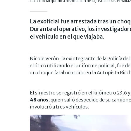
La ex oficial quedó a disposición de la Justicia tras el hall
La exoficial fue arrestada tras un choq
Durante el operativo, los investigado
el vehículo en el que viajaba.
Nicole Verón, la exintegrante de la Policía de
erótico utilizando el uniforme policial, fue 
un choque fatal ocurrido en la Autopista Ricche
El siniestro se registró en el kilómetro 23,6
48 años
, quien salió despedido de su camion
involucró a tres vehículos.