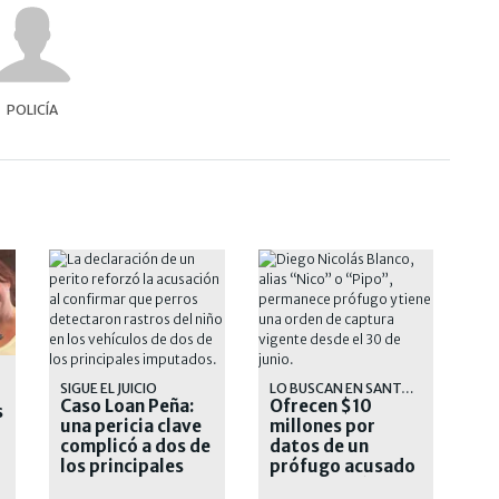
POLICÍA
SIGUE EL JUICIO
LO BUSCAN EN SANTA FE
Caso Loan Peña:
Ofrecen $10
s
una pericia clave
millones por
complicó a dos de
datos de un
los principales
prófugo acusado
acusados
de narcotráfico y