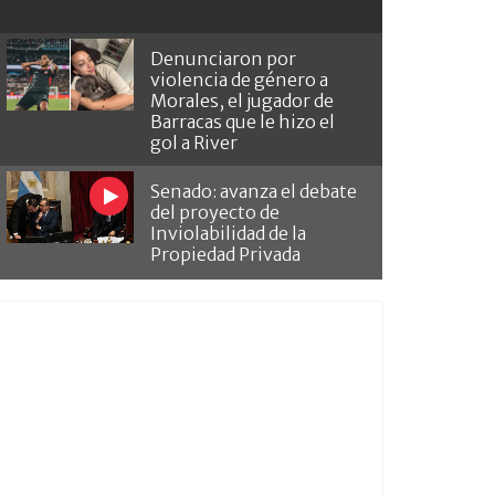
Denunciaron por
violencia de género a
Morales, el jugador de
Barracas que le hizo el
gol a River
Senado: avanza el debate
del proyecto de
Inviolabilidad de la
Propiedad Privada