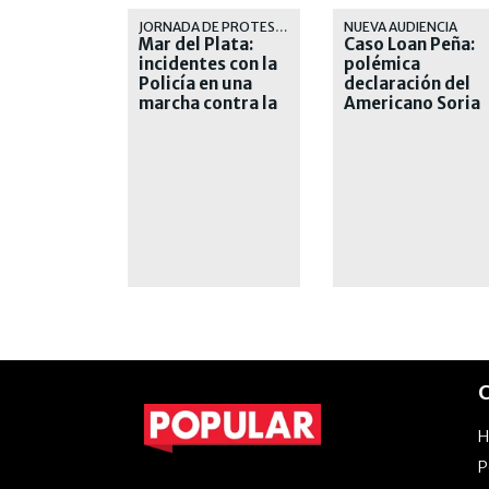
JORNADA DE PROTESTA
NUEVA AUDIENCIA
Mar del Plata:
Caso Loan Peña:
incidentes con la
polémica
Policía en una
declaración del
marcha contra la
Americano Soria
inseguridad
C
P