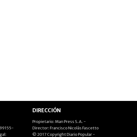
DIRECCIÓN
Propietario: Man Press S.A. -
499155-
Director: Francisco Nicolás Fascetto
gal:
© 2017 Copyright Diario Popular -