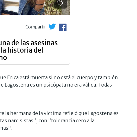
Compartir
una de las asesinas
la historia del
ino
 Erica está muerta si no está el cuerpo y también
que Lagostena es un psicópata no era válida. Todas
ere la hermana de la víctima reflejó que Lagostena es
as narcisistas", con "tolerancia cero a la
imas".