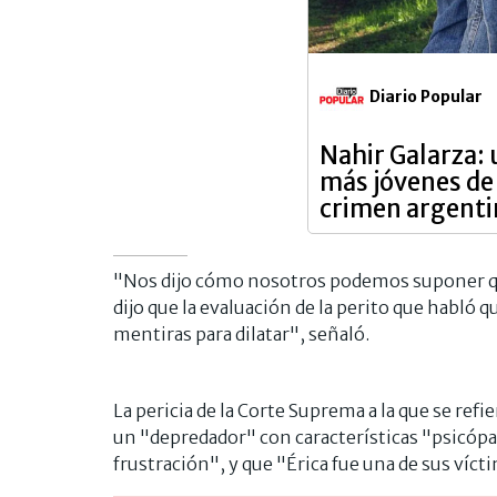
Diario Popular
Nahir Galarza: 
más jóvenes de 
crimen argent
"Nos dijo cómo nosotros podemos suponer que
dijo que la evaluación de la perito que habló 
mentiras para dilatar", señaló.
La pericia de la Corte Suprema a la que se refi
un "depredador" con características "psicópat
frustración", y que "Érica fue una de sus víct