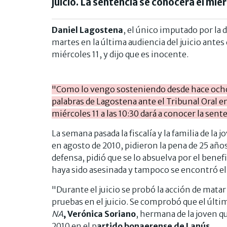
juicio. La sentencia se conocerá el miérc
Daniel Lagostena
, el único imputado por la
martes en la última audiencia del juicio antes
miércoles 11, y dijo que es inocente.
"Como lo vengo sosteniendo desde hace ocho 
palabras de Lagostena ante el Tribunal Oral e
miércoles 11 a las 10:30 dará a conocer la sent
La semana pasada la fiscalía y la familia de l
en agosto de 2010, pidieron la pena de 25 años
defensa, pidió que se lo absuelva por el benef
haya sido asesinada y tampoco se encontró el
"Durante el juicio se probó la acción de matar
pruebas en el juicio. Se comprobó que el últim
NA
, Verónica Soriano
, hermana de la joven qu
2010 en el p
artido bonaerense de Lanús.