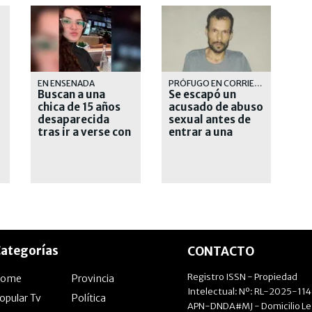
EN ENSENADA
PRÓFUGO EN CORRIENTES
Buscan a una
Se escapó un
chica de 15 años
acusado de abuso
desaparecida
sexual antes de
tras ir a verse con
entrar a una
un joven que
cárcel y lanzaron
conoció en las
un operativo
redes
cerrojo
ategorías
CONTACTO
Registro ISSN - Propiedad
Home
Provincia
Intelectual: Nº: RL-2025-11
opular Tv
Política
APN-DNDA#MJ - Domicilio Le