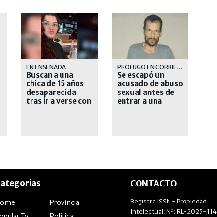
EN ENSENADA
PRÓFUGO EN CORRIENTES
Buscan a una
Se escapó un
chica de 15 años
acusado de abuso
desaparecida
sexual antes de
tras ir a verse con
entrar a una
un joven que
cárcel y lanzaron
conoció en las
un operativo
redes
cerrojo
ategorías
CONTACTO
Registro ISSN - Propiedad
Home
Provincia
Intelectual: Nº: RL-2025-11
opular Tv
Política