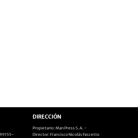
DIRECCIÓN
Propietario: Man Press S.A. -
499155-
Director: Francisco Nicolás Fascetto