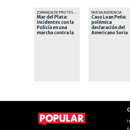
JORNADA DE PROTESTA
NUEVA AUDIENCIA
Mar del Plata:
Caso Loan Peña:
incidentes con la
polémica
Policía en una
declaración del
marcha contra la
Americano Soria
inseguridad
C
P