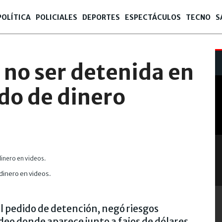
POLÍTICA
POLICIALES
DEPORTES
ESPECTÁCULOS
TECNO
S
ó no ser detenida en
ado de dinero
dinero en videos.
l pedido de detención, negó riesgos
ideo donde aparece junto a fajos de dólares.