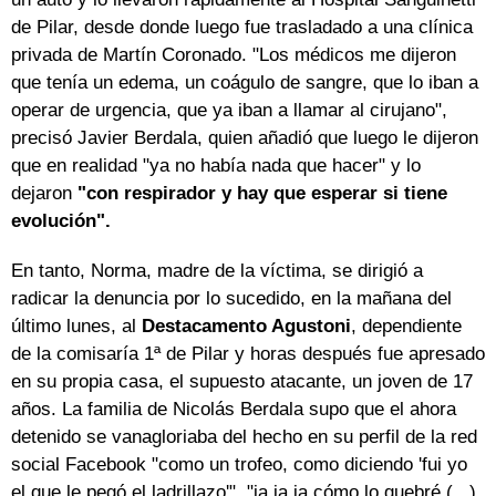
de Pilar, desde donde luego fue trasladado a una clínica
privada de Martín Coronado. "Los médicos me dijeron
que tenía un edema, un coágulo de sangre, que lo iban a
operar de urgencia, que ya iban a llamar al cirujano",
precisó Javier Berdala, quien añadió que luego le dijeron
que en realidad "ya no había nada que hacer" y lo
dejaron
"con respirador y hay que esperar si tiene
evolución".
En tanto, Norma, madre de la víctima, se dirigió a
radicar la denuncia por lo sucedido, en la mañana del
último lunes, al
Destacamento Agustoni
, dependiente
de la comisaría 1ª de Pilar y horas después fue apresado
en su propia casa, el supuesto atacante, un joven de 17
años. La familia de Nicolás Berdala supo que el ahora
detenido se vanagloriaba del hecho en su perfil de la red
social Facebook "como un trofeo, como diciendo 'fui yo
el que le pegó el ladrillazo'". "ja ja ja cómo lo quebré (...)