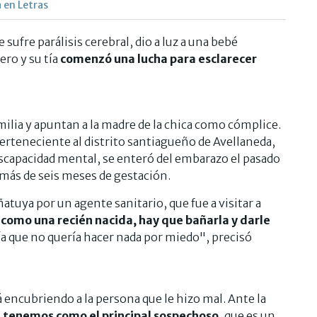
a en Letras
 sufre parálisis cerebral, dio a luz a una bebé
ero y su tía
comenzó una lucha para esclarecer
milia y apuntan a la madre de la chica como cómplice.
perteneciente al distrito santiagueño de Avellaneda,
discapacidad mental, se enteró del embarazo el pasado
más de seis meses de gestación.
ñatuya por un agente sanitario, que fue a visitar a
s como una recién nacida, hay que bañarla y darle
ía que no quería hacer nada por miedo", precisó
 encubriendo a la persona que le hizo mal. Ante la
e tenemos como el principal sospechoso
, que es un