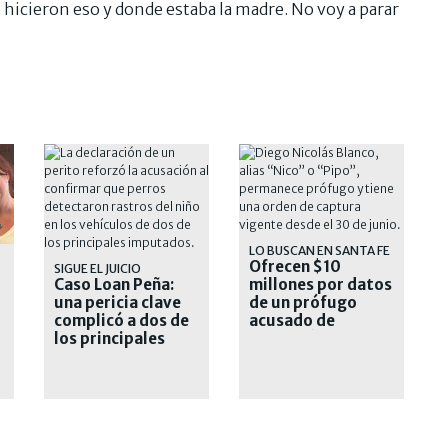
e hicieron eso y donde estaba la madre. No voy a parar
LO BUSCAN EN SANTA FE
Ofrecen $10
SIGUE EL JUICIO
Caso Loan Peña:
millones por datos
una pericia clave
de un prófugo
complicó a dos de
acusado de
los principales
narcotráfico y
acusados
homicidio