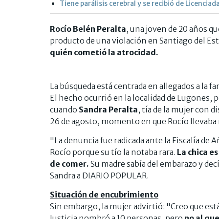
Tiene parálisis cerebral y se recibió de Licenciad
Rocío Belén Peralta
, una joven de 20 años que
producto de una violación en Santiago del Est
quién cometió la atrocidad.
La búsqueda está centrada en allegados a la fa
El hecho ocurrió en la localidad de Lugones, 
cuando
Sandra Peralta
, tía de la mujer con 
26 de agosto, momento en que Rocío llevaba 
"La denuncia fue radicada ante la Fiscalía de A
Rocío porque su tío la notaba rara.
La chica e
de comer.
Su madre sabía del embarazo y dec
Sandra a DIARIO POPULAR.
Situación de encubrimiento
Sin embargo, la mujer advirtió: "Creo que está
Justicia nombró a 10 personas, pero
no al qu