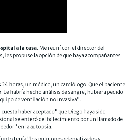
spital a la casa.
Me reuní con el director del
ás, les propuse la opción de que haya acompañantes
s 24 horas, un médico, un cardiólogo. Que el paciente
o. Le habría hecho análisis de sangre, hubiera pedido
quipo de ventilación no invasiva".
 cuesta haber aceptado" que Diego haya sido
sional se enteró del fallecimiento por un llamado de
"veedor" en la autopsia.
difunto tenía "los pulmones edematizados y