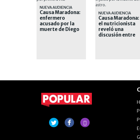
NUEVA AUDIENCIA
Causa Maradona:
NUEVA AUDIENCIA
enfermero
Causa Maradona:
acusado por la
el nutricionista
muerte de Diego
reveló una
declarará por
discusión entre
primera vez
Diego y Luque
C
P
P
E
G