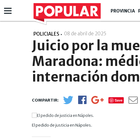
PROVINCIA
08 de abril de 2025
- 18:04
POLICIALES
Juicio por la mu
Maradona: médic
internación domi
Save
El pedido de justicia en Nápoles.