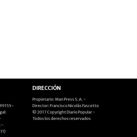
DIRECCIÓN
Propietario: Man Press S.A. -
499155-
Director: Francisco Nicolás Fascetto
gal:
© 2017 Copyright Diario Popular -
-
Todos los derechos reservados
 -
11)