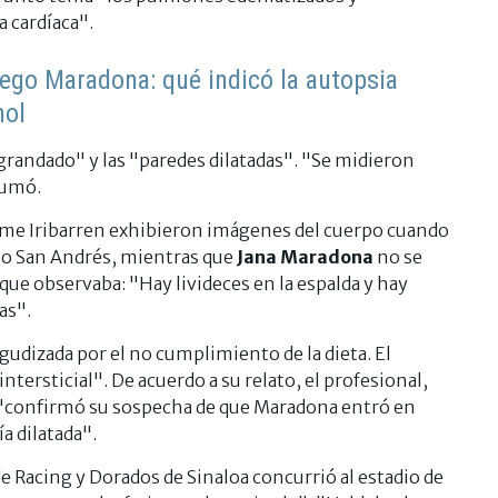
 cardíaca".
iego Maradona: qué indicó la autopsia
hol
agrandado" y las "paredes dilatadas". "Se midieron
sumó.
 Cosme Iribarren exhibieron imágenes del cuerpo cuando
rrio San Andrés, mientras que
Jana Maradona
no se
o que observaba: "Hay livideces en la espalda y hay
as".
gudizada por el no cumplimiento de la dieta. El
ntersticial". De acuerdo a su relato, el profesional,
a "confirmó su sospecha de que Maradona entró en
a dilatada".
de Racing y Dorados de Sinaloa concurrió al estadio de