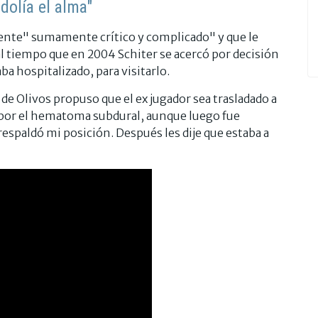
dolía el alma"
ente" sumamente crítico y complicado" y que le
 al tiempo que en 2004 Schiter se acercó por decisión
ba hospitalizado, para visitarlo.
 de Olivos propuso que el ex jugador sea trasladado a
n por el hematoma subdural, aunque luego fue
respaldó mi posición. Después les dije que estaba a