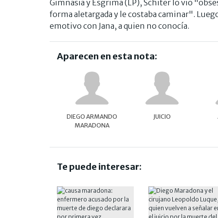
Gimnasia y Esgrima (LP), Schiter lo vio "obs
forma aletargada y le costaba caminar". Lueg
emotivo con Jana, a quien no conocía.
Aparecen en esta nota:
DIEGO ARMANDO
JUICIO
MARADONA
Te puede interesar: