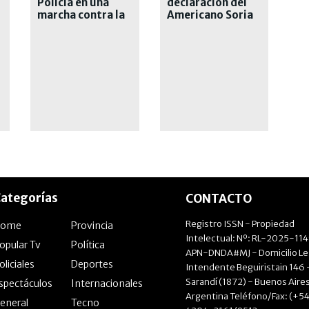
Policía en una
declaración del
marcha contra la
Americano Soria
inseguridad
ategorías
CONTACTO
Registro ISSN - Propiedad
Home
Provincia
Intelectual: Nº: RL-2025-11
opular Tv
Política
APN-DNDA#MJ - Domicilio Le
oliciales
Deportes
Intendente Beguiristain 146 
Sarandí (1872) - Buenos Aires
spectáculos
Internacionales
Argentina Teléfono/Fax: (+54
eneral
Tecno