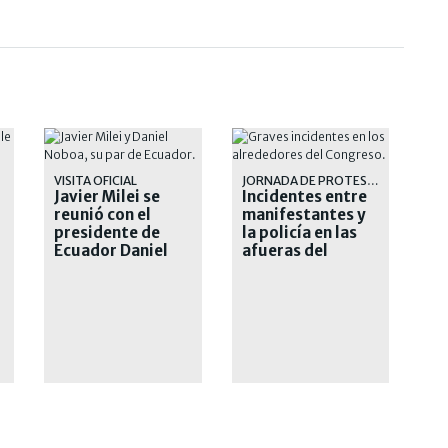
VISITA OFICIAL
JORNADA DE PROTESTA
Javier Milei se
Incidentes entre
reunió con el
manifestantes y
presidente de
la policía en las
Ecuador Daniel
afueras del
Noboa
Congreso: 12
detenidos