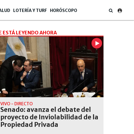
ALUD
LOTERÍA Y TURF
HORÓSCOPO
E ESTÁ LEYENDO AHORA
VIVO - DIRECTO
Senado: avanza el debate del
proyecto de Inviolabilidad de la
Propiedad Privada
ez también manifestó que Argentina "tiene un futuro extraordinario" y q
" de la falta de dólares.