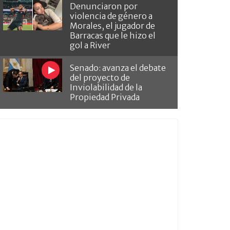
Denunciaron por
violencia de género a
Morales, el jugador de
Barracas que le hizo el
gol a River
Senado: avanza el debate
del proyecto de
Inviolabilidad de la
Propiedad Privada