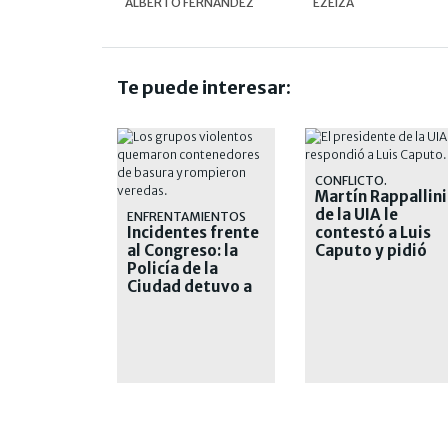
ALBERTO FERNÁNDEZ
EZEIZA
Te puede interesar:
CONFLICTO.
Martín Rappallini
de la UIA le
ENFRENTAMIENTOS
Incidentes frente
contestó a Luis
al Congreso: la
Caputo y pidió
Policía de la
"respeto"
Ciudad detuvo a
nueve personas