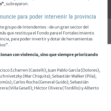
o”
, subrayaron.
enuncie para poder intervenir la provincia
te grupo de Intendentes -de un gran sector del
más que restituya el Fondo para el Fortalecimiento
incia, para poder invertir y dotar de herramientas
ios”.
ucionan con violencia, sino que siempre priorizando
sco Echarren (Castelli); Juan Pablo García (Dolores);
chnivetzky (Mar Chiquita); Sebastián Walker (Pila);
comús); Carlos Rocha (General Guido); Sebastián
ra (Villa Gesell); Héctor Olivera (Tordillo) y Alberto