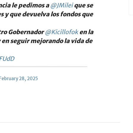
ncia le pedimos a
@JMilei
que se
s y que devuelva los fondos que
tro Gobernador
@Kicillofok
en la
y en seguir mejorando la vida de
uFUdD
February 28, 2025