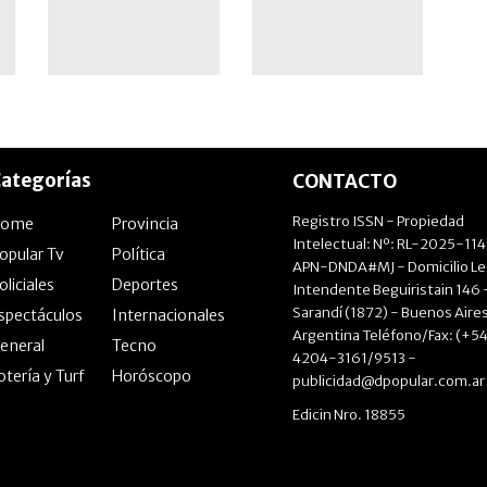
un gran operativo
ategorías
CONTACTO
Registro ISSN - Propiedad
Home
Provincia
Intelectual: Nº: RL-2025-11
opular Tv
Política
APN-DNDA#MJ - Domicilio Le
oliciales
Deportes
Intendente Beguiristain 146 
Sarandí (1872) - Buenos Aires
spectáculos
Internacionales
Argentina Teléfono/Fax: (+54
eneral
Tecno
4204-3161/9513 -
otería y Turf
Horóscopo
publicidad@dpopular.com.ar
Edicin Nro. 18855