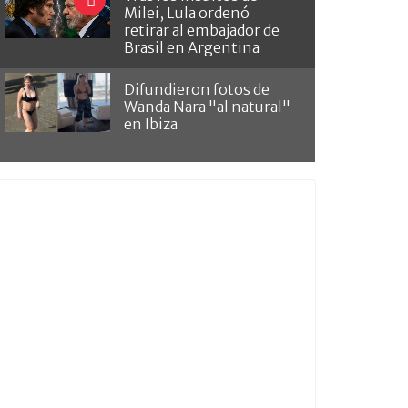
Milei, Lula ordenó
retirar al embajador de
Brasil en Argentina
Difundieron fotos de
Wanda Nara "al natural"
en Ibiza