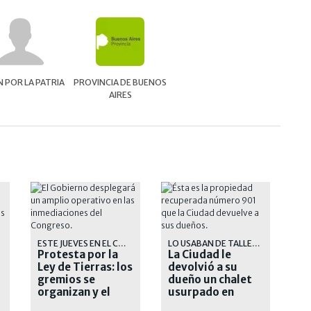
 POR LA PATRIA
PROVINCIA DE BUENOS
AIRES
ESTE JUEVES EN EL CONGRESO
LO USABAN DE TALLER TEXTIL
Protesta por la
La Ciudad le
Ley de Tierras: los
devolvió a su
gremios se
dueño un chalet
organizan y el
usurpado en
Gobierno prepara
Floresta