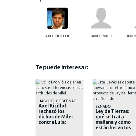
AXEL KICILLOF
JAVIER MILEI
UNIÓN
Te puede interesar:
HABLÓ EL GOBERNADOR
Axel Kicillof
SENADO
rechazó los
Ley de Tierras:
dichos de Milei
qué se trata
contra Lula:
mañana y cómo
"Vergüenza
están los votos
ajena"