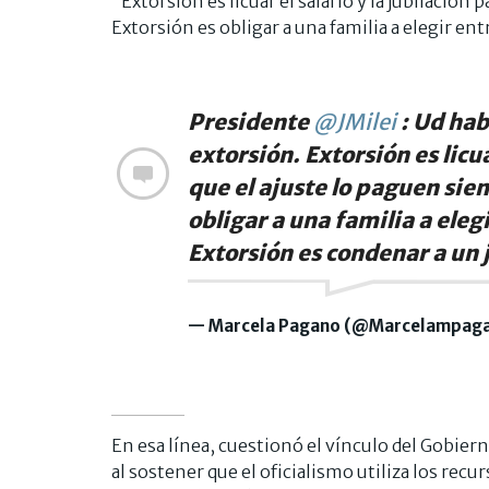
“Extorsión es licuar el salario y la jubilación
Extorsión es obligar a una familia a elegir ent
Presidente
@JMilei
: Ud hab
extorsión. Extorsión es licua
que el ajuste lo paguen sie
obligar a una familia a eleg
Extorsión es condenar a un 
— Marcela Pagano (@Marcelampag
En esa línea, cuestionó el vínculo del Gobier
al sostener que el oficialismo utiliza los re