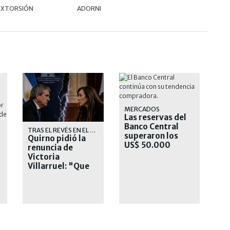
EXTORSIÓN
ADORNI
MERCADOS
Las reservas del
Banco Central
TRAS EL REVÉS EN EL SENADO
superaron los
Quirno pidió la
US$ 50.000
renuncia de
millones
Victoria
Villarruel: "Que
se corra"