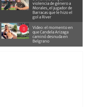
violencia de género a
Morales, el jugador de
Barracas que le hizo el
gol a River
Video: el momento en
que Candela Arizaga
caminó desnuda en
Belgrano