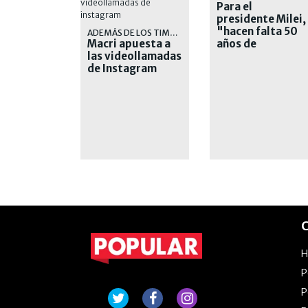
Para el
presidente Milei,
"hacen falta 50
ADEMÁS DE LOS TIMBREOS
Macri apuesta a
años de
las videollamadas
liberalismo" en e
de Instagram
país
C
P
P