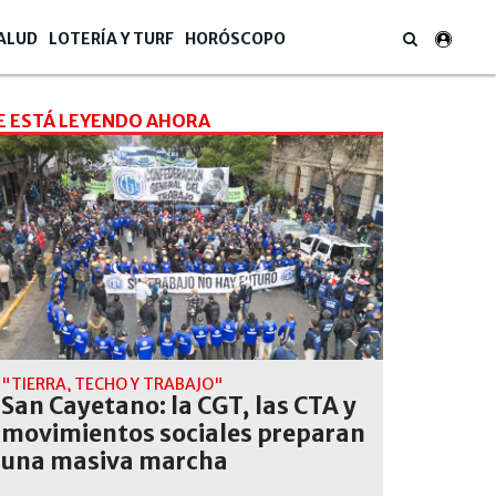
ALUD
LOTERÍA Y TURF
HORÓSCOPO
E ESTÁ LEYENDO AHORA
"TIERRA, TECHO Y TRABAJO"
San Cayetano: la CGT, las CTA y
movimientos sociales preparan
una masiva marcha