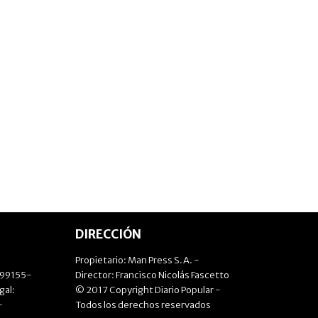
DIRECCIÓN
Propietario: Man Press S.A. -
499155-
Director: Francisco Nicolás Fascetto
gal:
© 2017 Copyright Diario Popular -
-
Todos los derechos reservados