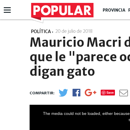
PROVINCIA
20 de julio de 2018
- 17:07
POLÍTICA
Mauricio Macri d
que le "parece o
digan gato
Save
The media could not be loaded, either because 