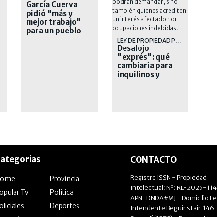
García Cuerva
pidió "más y
mejor trabajo"
para un pueblo
l
cansado
LEY DE PROPIEDAD PRIVADA
Desalojo
"exprés": qué
cambiaría para
inquilinos y
dueños
ategorías
CONTACTO
Registro ISSN - Propiedad
Home
Provincia
Intelectual: Nº: RL-2025-11
opular Tv
Política
APN-DNDA#MJ - Domicilio Le
oliciales
Deportes
Intendente Beguiristain 146 