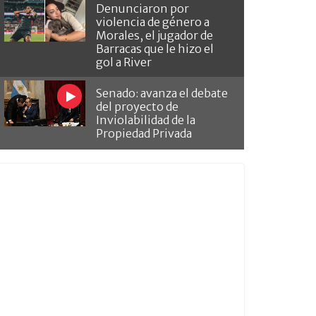
Denunciaron por
violencia de género a
Morales, el jugador de
Barracas que le hizo el
gol a River
Senado: avanza el debate
del proyecto de
Inviolabilidad de la
Propiedad Privada