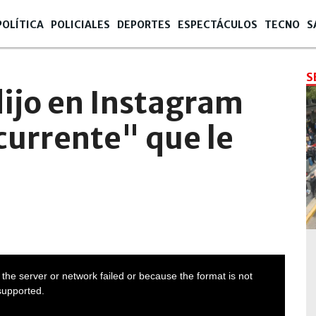
POLÍTICA
POLICIALES
DEPORTES
ESPECTÁCULOS
TECNO
S
S
ijo en Instagram
currente" que le
the server or network failed or because the format is not
supported.