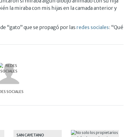
untaron si miraba algún dibujo animado con su hija
ién la miraba con mis hijas en la camada anterior y
e de “gato” que se propagó por las
redes sociales
: “Qué
DES SOCIALES
SAN CAYETANO