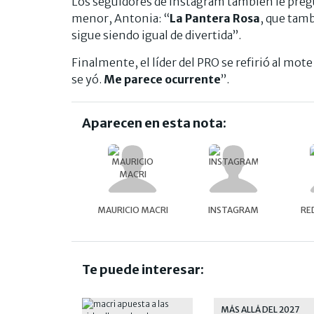
Los seguidores de Instagram también le preg
menor, Antonia: “
La Pantera Rosa
, que tamb
sigue siendo igual de divertida”.
Finalmente, el líder del PRO se refirió al mot
se yó.
Me parece ocurrente
”.
Aparecen en esta nota:
MAURICIO MACRI
INSTAGRAM
RE
Te puede interesar:
MÁS ALLÁ DEL 2027