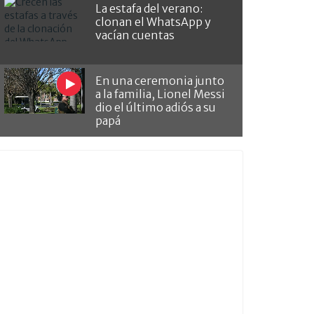
La estafa del verano:
clonan el WhatsApp y
vacían cuentas
En una ceremonia junto
a la familia, Lionel Messi
dio el último adiós a su
papá