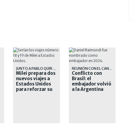
JUNTO A PABLO QUIRNO
REUNIÓN CON EL CANCILLER
Milei prepara dos
Conflicto con
nuevos viajes a
Brasil: el
Estados Unidos
embajador volvió
para reforzar su
a la Argentina
alianza con
Trump