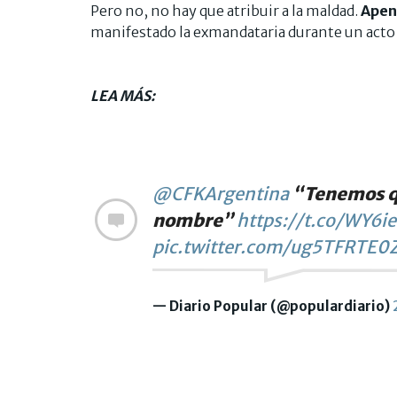
Pero no, no hay que atribuir a la maldad.
Apena
manifestado la exmandataria durante un acto 
LEA MÁS:
@CFKArgentina
“Tenemos qu
nombre”
https://t.co/WY6i
pic.twitter.com/ug5TFRTE0
— Diario Popular (@populardiario)