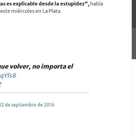
s es explicable desde la estupidez",
había
este miércoles en La Plata.
e volver, no importa el
eqYls8
Z
22 de septiembre de 2016