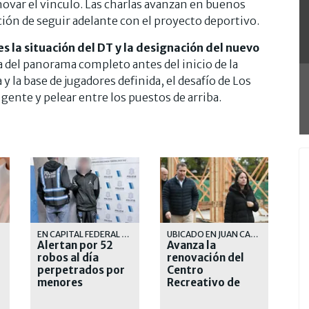
enovar el vínculo. Las charlas avanzan en buenos
ón de seguir adelante con el proyecto deportivo.
s la situación del DT y la designación del nuevo
 del panorama completo antes del inicio de la
la base de jugadores definida, el desafío de Los
 gente y pelear entre los puestos de arriba.
EN CAPITAL FEDERAL Y PROVINCIA DE BUENOS AIRES
UBICADO EN JUAN CARLOS CRUZ 225, EN INMEDIACIONES DEL PASEO DE LA COSTA
Alertan por 52
Avanza la
robos al día
renovación del
perpetrados por
Centro
menores
Recreativo de
Adultos Mayores
de Vicente López