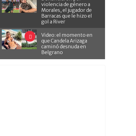
violencia de género a
Morales, el jugador de
Barracas que le hizo el
gol a River
Video: el momento en
que Candela Arizaga
caminó desnuda en
Belgrano