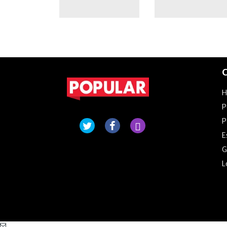
C
P
P
E
G
L