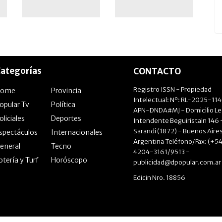
ategorías
CONTACTO
Registro ISSN - Propiedad
Home
Provincia
Intelectual: Nº: RL-2025-11
opular Tv
Política
APN-DNDA#MJ - Domicilio Le
oliciales
Deportes
Intendente Beguiristain 146 
Sarandí (1872) - Buenos Aires
spectáculos
Internacionales
Argentina Teléfono/Fax: (+54
eneral
Tecno
4204-3161/9513 -
otería y Turf
Horóscopo
publicidad@dpopular.com.ar
Edicin Nro. 18856