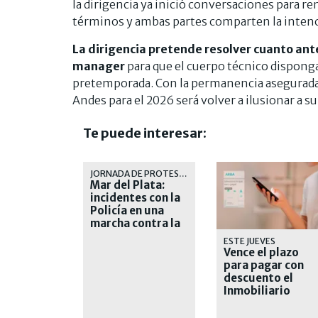
la dirigencia ya inició conversaciones para r
términos y ambas partes comparten la intenci
La dirigencia pretende resolver cuanto ante
manager
para que el cuerpo técnico disponga
pretemporada. Con la permanencia asegurada y 
Andes para el 2026 será volver a ilusionar a su
Te puede interesar:
JORNADA DE PROTESTA
Mar del Plata:
incidentes con la
Policía en una
marcha contra la
inseguridad
ESTE JUEVES
Vence el plazo
para pagar con
descuento el
Inmobiliario
Urbano