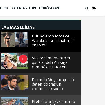
ALUD
LOTERÍA Y TURF
HORÓSCOPO
LAS MÁS LEÍDAS
Difundieron fotos de
Wanda Nara "al natural"
en Ibiza
Video: el momento en
que Candela Arizaga
caminó desnuda en
Belgrano
Facundo Moyano quedó
detenido tras un
confuso episodio
Prefectura Naval intimó