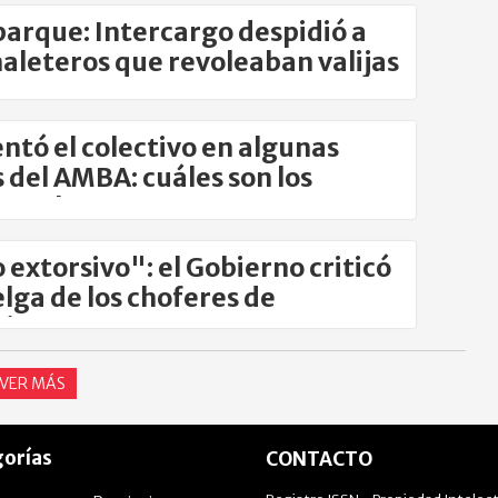
arque: Intercargo despidió a
aleteros que revoleaban valijas
tó el colectivo en algunas
s del AMBA: cuáles son los
s valores
 extorsivo": el Gobierno criticó
elga de los choferes de
tivos
VER MÁS
orías
CONTACTO