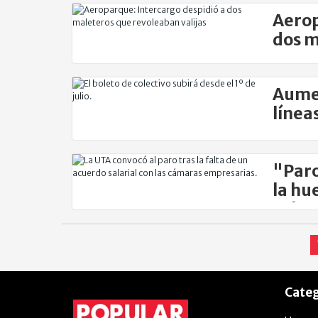
Aerop
dos m
Aumen
línea
nuevo
"Paro
la hu
colec
Categ