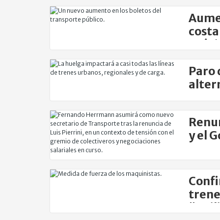
Aumen
costa
próx
Paro 
alter
Renun
y el 
reem
Confi
trene
"agil