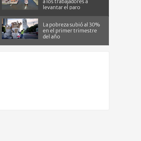
a los trabajadores a
levantar el paro
La pobreza subió al 30%
en el primer trimestre
del año