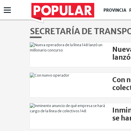
PROVINCIA
SECRETARÍA DE TRANSP
Nueva
lanzó
Con n
colec
Inmin
se ha
148