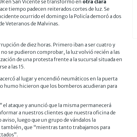
SUR en San Vicente se transformó en
otra clara
hace tiempo padecen reiterados cortes de luz. Se
incidente ocurrido el domingo la Policía demoró a dos
 de Veteranos de Malvinas.
rrupción de diez horas. Primero iban a ser cuatro y
 no se pudieron comprobar, la luz volvió recién a las
zación de una protesta frente a la sucursal situada en
se a las 15.
acercó al lugar y encendió neumáticos en la puerta
 denso humo hicieron que los bomberos acudieran para
” el ataque y anunció que la misma permanecerá
formar a nuestros clientes que nuestra oficina de
aviso, luego que un grupo de vándalos la
ra, también, que “mientras tanto trabajamos para
ctados”.