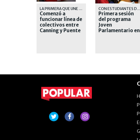
LA PRIMERA QUE UNE AMBOS PUNTOS EN FORMA DIRECTA
CON ESTUDIANTES DE DISTINTOS NI
Comenzó a
Primera sesión
funcionar línea de
del programa
colectivos entre
Joven
Canning y Puente
Parlamentario en
La Noria
Lomas de Zamora
C
P
P
E
G
L