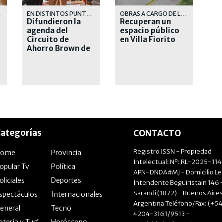
VELES
EN DISTINTOS PUNTOS DEL DISTRITO
OBRAS A CARGO DE LA MUNICIPALIDAD DE LOMAS DE ZAMORA
Difundieron la
Recuperan un
agenda del
espacio público
Circuito de
en Villa Fiorito
Ahorro Brown de
este mes
ategorías
CONTACTO
Registro ISSN - Propiedad
Home
Provincia
Intelectual: Nº: RL-2025-11
opular Tv
Política
APN-DNDA#MJ - Domicilio Le
oliciales
Deportes
Intendente Beguiristain 146 
Sarandí (1872) - Buenos Aires
spectáculos
Internacionales
Argentina Teléfono/Fax: (+54
eneral
Tecno
4204-3161/9513 -
otería y Turf
Horóscopo