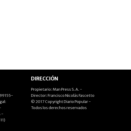
DIRECCIÓN
Propietario: Man Press S.A. -
499155-
Director: Francisco Nicolás Fascetto
gal:
© 2017 Copyright Diario Popular -
-
Todos los derechos reservados
 -
11)