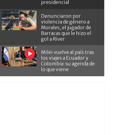
presidencial
Denunciaron por
violencia de género a
Morales, el jugador de
Barracas que le hizo el
gol a River
Milei vuelve al país tras
los viajes a Ecuador y
Colombia: su agenda de
lo que viene