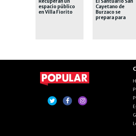
Recuperan un
El Santuario San
espacio público
Cayetano de
en Villa Fiorito
Burzaco se
prepara para
celebrar su Fiest
Grande
C
P
P
E
G
L