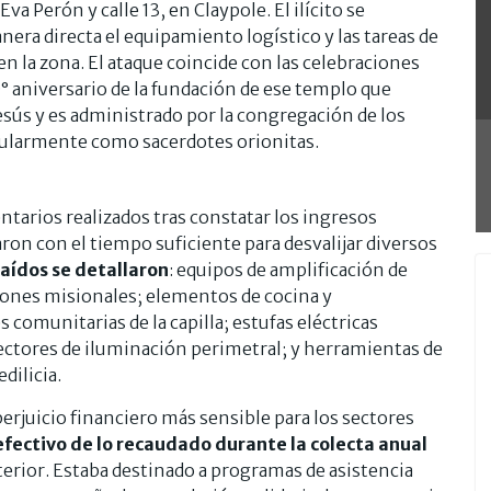
va Perón y calle 13, en Claypole. El ilícito se
era directa el equipamiento logístico y las tareas de
 en la zona. El ataque coincide con las celebraciones
 aniversario de la fundación de ese templo que
esús y es administrado por la congregación de los
opularmente como sacerdotes orionitas.
ntarios realizados tras constatar los ingresos
aron con el tiempo suficiente para desvalijar diversos
raídos se detallaron
: equipos de amplificación de
ciones misionales; elementos de cocina y
 comunitarias de la capilla; estufas eléctricas
lectores de iluminación perimetral; y herramientas de
dilicia.
erjuicio financiero más sensible para los sectores
 efectivo de lo recaudado durante la colecta anual
nterior. Estaba destinado a programas de asistencia