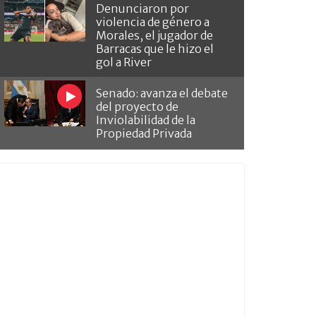
Denunciaron por
violencia de género a
Morales, el jugador de
Barracas que le hizo el
gol a River
Senado: avanza el debate
del proyecto de
Inviolabilidad de la
Propiedad Privada