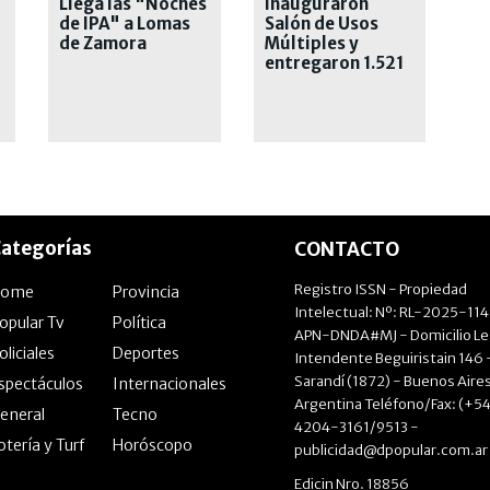
Llega las "Noches
Inauguraron
de IPA" a Lomas
Salón de Usos
de Zamora
Múltiples y
entregaron 1.521
a
escrituras
ategorías
CONTACTO
Registro ISSN - Propiedad
Home
Provincia
Intelectual: Nº: RL-2025-11
opular Tv
Política
APN-DNDA#MJ - Domicilio Le
oliciales
Deportes
Intendente Beguiristain 146 
Sarandí (1872) - Buenos Aires
spectáculos
Internacionales
Argentina Teléfono/Fax: (+54
eneral
Tecno
4204-3161/9513 -
otería y Turf
Horóscopo
publicidad@dpopular.com.ar
Edicin Nro. 18856