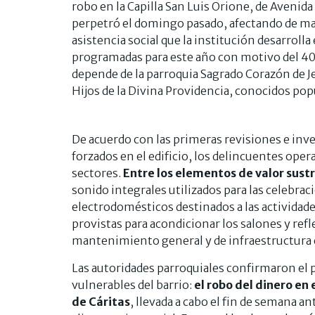
robo en la Capilla San Luis Orione, de Avenida E
perpetró el domingo pasado, afectando de man
asistencia social que la institución desarrolla
programadas para este año con motivo del 40°
depende de la parroquia Sagrado Corazón de J
Hijos de la Divina Providencia, conocidos p
De acuerdo con las primeras revisiones e inve
forzados en el edificio, los delincuentes oper
sectores.
Entre los elementos de valor sust
sonido integrales utilizados para las celebra
electrodomésticos destinados a las actividades
provistas para acondicionar los salones y ref
mantenimiento general y de infraestructura e
Las autoridades parroquiales confirmaron el p
vulnerables del barrio:
el robo del dinero en
de Cáritas
, llevada a cabo el fin de semana a