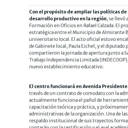
Con el propósito de ampliar las políticas de
desarrollo productivo en la región
, se llev
Formación en Oficios en Rafael Calzada. El pr
estratégica entre el Municipio de Almirante 
universitario local. El acto oficial estuvo enc
de Gabinete local, Paula Eichel, y el diputado
compartieron la jornada de apertura junto a S
Trabajo Independencia Limitada (INDECOOP), 
nuevo establecimiento educativo.
El centro funcionará en Avenida President
través de un contrato de comodato con la adm
actualmente funciona el pañol de herramientas
capacitación teórica y práctica, y próximamen
administrativas de la organización. Una de las 
respaldo institucional de sus trayectos format
contarán con la certificación y el aval acadé