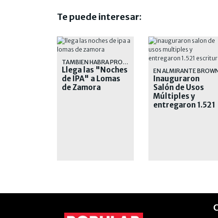
Te puede interesar:
TAMBIEN HABRA PROMOCIONES EN COMIDAS
Llega las "Noches
EN ALMIRANTE BROW
de IPA" a Lomas
Inauguraron
de Zamora
Salón de Usos
Múltiples y
entregaron 1.521
escrituras
C