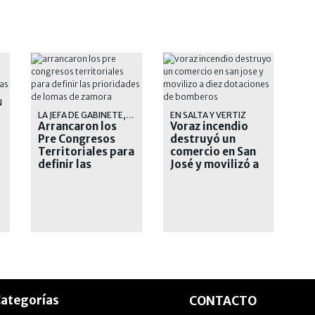
N
LA JEFA DE GABINETE, SOL TISCHIK, DESTACO LA IMPORTANCIA DE LA PARTICIPACION
EN SALTA Y VERTIZ
Arrancaron los
Voraz incendio
Pre Congresos
destruyó un
Territoriales para
comercio en San
definir las
José y movilizó a
prioridades de
diez dotaciones
Lomas de Zamora
de bomberos
ategorías
CONTACTO