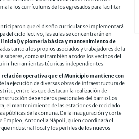
al a los currículums de los egresados para facilitar
nticiparon que el diseño curricular se implementará
 del ciclo lectivo, las aulas se concentrarán en
al inicial) y plomería básica y mantenimiento de
adas tanto a los propios asociados y trabajadores de la
e saberes, como así también a todos los vecinos del
irir herramientas técnicas independientes.
a relación operativa que el Municipio mantiene con
de la ejecución de diversas obras de infraestructura de
trito, entre las que destacan la realización de
construcción de senderos peatonales del barrio Los
ara, el mantenimiento de las estaciones de reciclado
las públicas de la comuna. De la inauguración y corte
de Empleo, Antonella Nápoli, quien coordinará el
ue industrial local y los perfiles de los nuevos