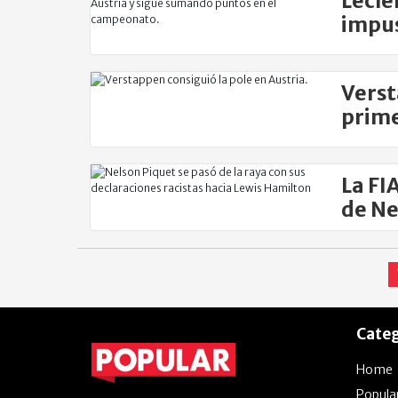
Lecle
impus
Verst
prime
La FI
de Ne
Categ
Home
Popula