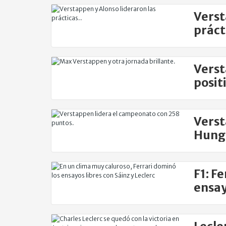
Verst
práct
Verst
posit
Verst
Hung
F1: F
ensay