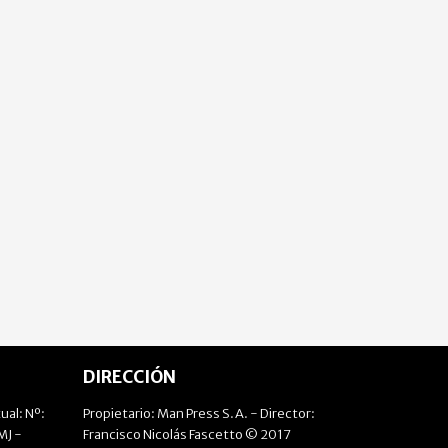
DIRECCIÓN
ual: Nº:
Propietario: Man Press S.A. - Director:
J -
Francisco Nicolás Fascetto © 2017