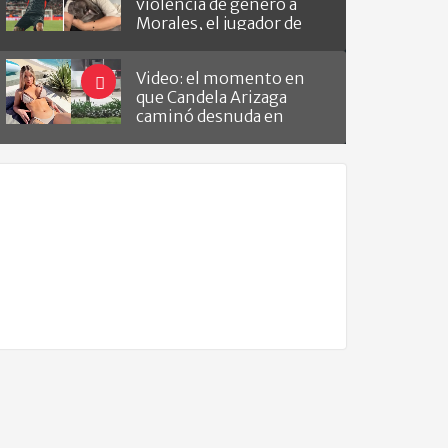
violencia de género a
Morales, el jugador de
Barracas que le hizo el
gol a River
Video: el momento en
que Candela Arizaga
caminó desnuda en
Belgrano