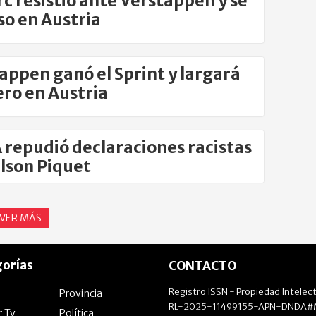
rc resistió ante Verstappen y se
o en Austria
appen ganó el Sprint y largará
ro en Austria
A repudió declaraciones racistas
lson Piquet
VER MÁS
orías
CONTACTO
Registro ISSN - Propiedad Intelect
Provincia
RL-2025-11499155-APN-DNDA#M
r Tv
Política