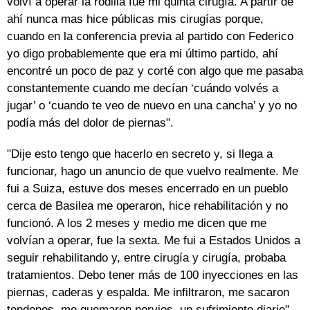
volví a operar la rodilla fue mi quinta cirugía. A partir de
ahí nunca mas hice públicas mis cirugías porque,
cuando en la conferencia previa al partido con Federico
yo digo probablemente que era mi último partido, ahí
encontré un poco de paz y corté con algo que me pasaba
constantemente cuando me decían ‘cuándo volvés a
jugar’ o ‘cuando te veo de nuevo en una cancha’ y yo no
podía más del dolor de piernas".
"Dije esto tengo que hacerlo en secreto y, si llega a
funcionar, hago un anuncio de que vuelvo realmente. Me
fui a Suiza, estuve dos meses encerrado en un pueblo
cerca de Basilea me operaron, hice rehabilitación y no
funcionó. A los 2 meses y medio me dicen que me
volvían a operar, fue la sexta. Me fui a Estados Unidos a
seguir rehabilitando y, entre cirugía y cirugía, probaba
tratamientos. Debo tener más de 100 inyecciones en las
piernas, caderas y espalda. Me infiltraron, me sacaron
tendones, me quemaron nervios, un sufrimiento diario",