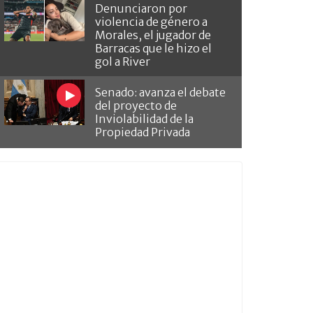
Denunciaron por
violencia de género a
Morales, el jugador de
Barracas que le hizo el
gol a River
Senado: avanza el debate
del proyecto de
Inviolabilidad de la
Propiedad Privada