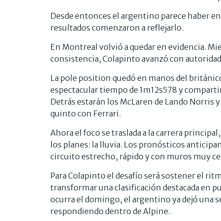
Desde entonces el argentino parece haber en
resultados comenzaron a reflejarlo.
En Montreal volvió a quedar en evidencia. Mi
consistencia, Colapinto avanzó con autoridad y
La pole position quedó en manos del británic
espectacular tiempo de 1m12s578 y compartir
Detrás estarán los McLaren de Lando Norris y
quinto con Ferrari.
Ahora el foco se traslada a la carrera principa
los planes: la lluvia. Los pronósticos anticip
circuito estrecho, rápido y con muros muy cer
Para Colapinto el desafío será sostener el ri
transformar una clasificación destacada en pu
ocurra el domingo, el argentino ya dejó una se
respondiendo dentro de Alpine.