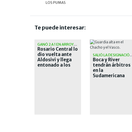
LOS PUMAS
Te puede interesar:
GANÓ 2 A 1 EN ARROYITO
Rosario Central lo
dio vuelta ante
SALIÓ LA DESIGNACIÓ
Aldosivi y llega
Boca y River
entonado a los
tendrán árbitros
octavos de la
en la
Libertadores
Sudamericana
que les traen
malos recuerdos