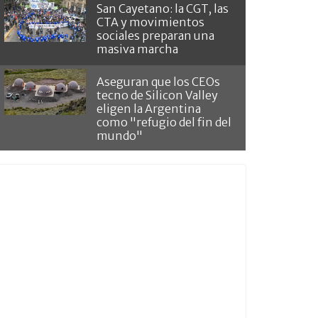
San Cayetano: la CGT, las
CTA y movimientos
sociales preparan una
masiva marcha
Aseguran que los CEOs
tecno de Silicon Valley
eligen la Argentina
como "refugio del fin del
mundo"