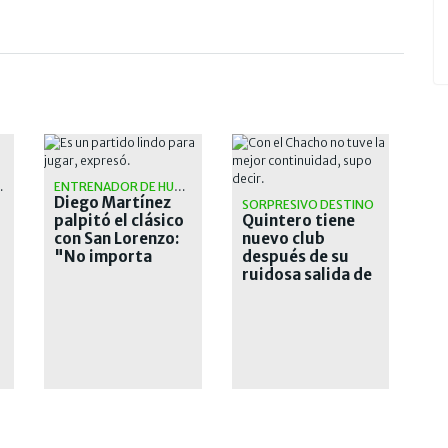
N OFICIAL
ENTRENADOR DE HURACÁN
Diego Martínez
SORPRESIVO DESTINO
palpitó el clásico
Quintero tiene
con San Lorenzo:
nuevo club
"No importa
después de su
como llega cada
ruidosa salida de
uno"
River